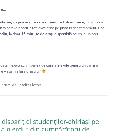
are…
derne, cu piscină privată și panouri fotovoltaice
, într-o zonă
există câteva oportunități excelente pe piață în acest moment. Una
ediu
, la doar
15 minute de oraș
, disponibilă acum la un preț
 poate fi exact schimbarea de care ai nevoie pentru un trai mai
re viața în afara orașului?
3/2025
de
Catalin Elcean
.
dispariției studenților-chiriași pe
l a pierdut din cumpărătorii de