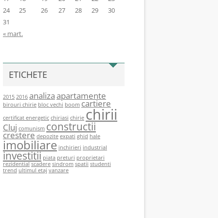
24
25
26
27
28
29
30
31
« mart.
ETICHETE
analiza
apartamente
2015
2016
cartiere
birouri chirie
bloc vechi
boom
chirii
certificat energetic
chiriasi
chirie
constructii
Cluj
comunism
crestere
depozite
expati
ghid
hale
imobiliare
inchirieri
industrial
investitii
piata
preturi
proprietari
rezidential
scadere
sindrom
spatii
studenti
trend
ultimul etaj
vanzare