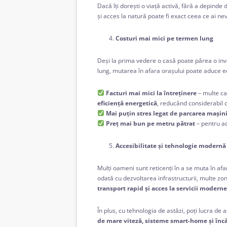
Dacă îți dorești o viață activă, fără a depinde
și acces la natură poate fi exact ceea ce ai nev
Costuri mai mici pe termen lung
Deși la prima vedere o casă poate părea o inv
lung, mutarea în afara orașului poate aduce e
Facturi mai mici la întreținere
– multe ca
eficiență energetică
, reducând considerabil c
Mai puțin stres legat de parcarea mașini
Preț mai bun pe metru pătrat
– pentru ac
Accesibilitate și tehnologie modernă
Mulți oameni sunt reticenți în a se muta în afar
odată cu dezvoltarea infrastructurii, multe zo
transport rapid și acces la servicii moderne
În plus, cu tehnologia de astăzi, poți lucra de
de mare viteză, sisteme smart-home și încă