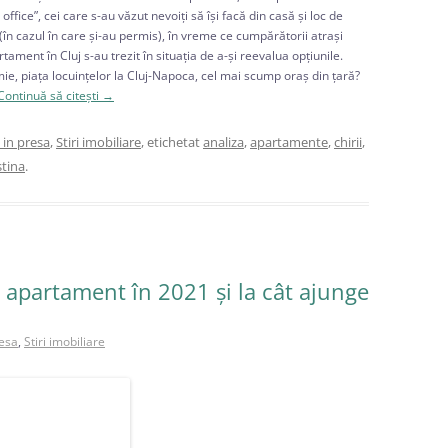
ffice”, cei care s-au văzut nevoiți să își facă din casă și loc de
în cazul în care și-au permis), în vreme ce cumpărătorii atrași
ament în Cluj s-au trezit în situația de a-și reevalua opțiunile.
, piața locuințelor la Cluj-Napoca, cel mai scump oraș din țară?
Continuă să citești
→
in presa
,
Stiri imobiliare
, etichetat
analiza
,
apartamente
,
chirii
,
stina
.
n apartament în 2021 și la cât ajunge
esa
,
Stiri imobiliare