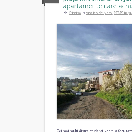
apartamente care achizi
de
Kristina
in
Analiza de piata
,
REMS in pr
Cei mai mulți dintre studenții veniți la faculta