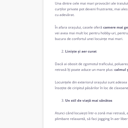
Una dintre cele mai mari provocări ale traiului
curților private pot deveni frustrante, mai ales 
cu adevărat.
În afara orașului, casele oferă
camere mai gen
vei avea mai mult loc pentru hobby-uri, pentru 
bucura de confortul unei locuințe mai mari.
Liniște și aer curat
Dacă ai obosit de zgomotul traficului, poluarea 
retrasă îți poate aduce un mare plus:
calmul ș
Locuințele din exteriorul orașului sunt adese
însoțite de ciripitul păsărilor în loc de claxoane
Un stil de viață mai sănătos
Atunci când locuiești într-o zonă mai retrasă, a
plimbare relaxantă, să faci jogging în aer libe