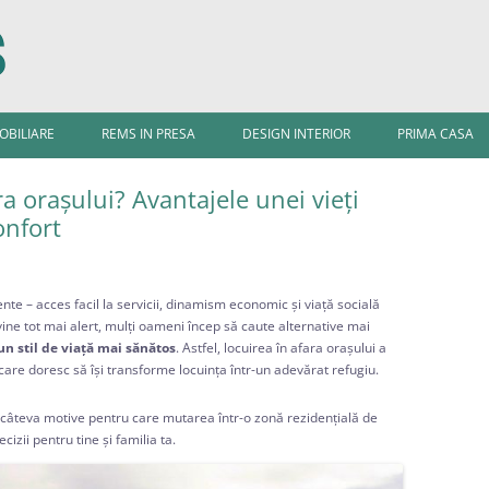
Sari
la
MOBILIARE
REMS IN PRESA
DESIGN INTERIOR
PRIMA CASA
conținut
ra orașului? Avantajele unei vieți
onfort
nte – acces facil la servicii, dinamism economic și viață socială
ine tot mai alert, mulți oameni încep să caute alternative mai
 un stil de viață mai sănătos
. Astfel, locuirea în afara orașului a
care doresc să își transforme locuința într-un adevărat refugiu.
tă câteva motive pentru care mutarea într-o zonă rezidențială de
izii pentru tine și familia ta.