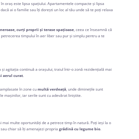
 în oraș este lipsa spațiului. Apartamentele compacte și lipsa
dacă ai o familie sau îți dorești un loc al tău unde să te poți relaxa
eroase, curți proprii și terase spațioase
, ceea ce înseamnă că
petrecerea timpului în aer liber sau pur și simplu pentru a te
și agitația continuă a orașului, traiul într-o zonă rezidențială mai
i aerul curat
.
a amplasate în zone cu
multă verdeață
, unde diminețile sunt
le mașinilor, iar serile sunt cu adevărat liniștite.
i mai multe oportunități de a petrece timp în natură. Poți ieși la o
r sau chiar să îți amenajezi propria
grădină cu legume bio
.