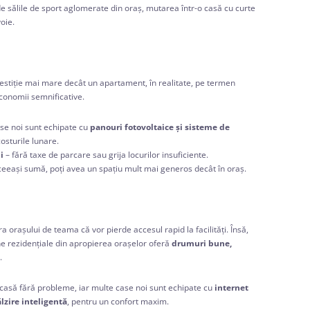
 de sălile de sport aglomerate din oraș, mutarea într-o casă cu curte
oie.
estiție mai mare decât un apartament, în realitate, pe termen
conomii semnificative.
se noi sunt echipate cu
panouri fotovoltaice și sisteme de
osturile lunare.
i
– fără taxe de parcare sau grija locurilor insuficiente.
eeași sumă, poți avea un spațiu mult mai generos decât în oraș.
a orașului de teama că vor pierde accesul rapid la facilități. Însă,
ne rezidențiale din apropierea orașelor oferă
drumuri bune,
.
 acasă fără probleme, iar multe case noi sunt echipate cu
internet
lzire inteligentă
, pentru un confort maxim.