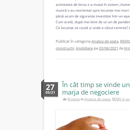
activitatea de birou s-a mutat în sistem „home o
muncă s-au reorientat spre locuințe mai mari (
până acum de siguranța investiției într-un apart
Cum arată, după mai bine de un an de pandemie
Ce locuințe se caută și unde a căzut cererea?
Publicat în categoria
Analiza de piata
,
REMS 
constructii
,
imobiliare
pe
02/06/2021
de
Kri
În cât timp se vinde u
27
marja de negociere
05/21
de
Kristina
in
Analiza de piata
,
REMS in pr