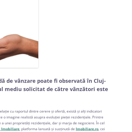
ă de vânzare poate fi observată în Cluj-
l mediu solicitat de către vânzători este
elație cu raportul dintre cerere și ofertă, există și alți indicatori
 o imagine realistă asupra evoluției pieței rezidențiale. Printre
unei proprietăți rezidențiale, dar și marja de negociere. În cel
 Imobiliare
, platforma lansată și susținută de
Imobiliare.ro
, cei