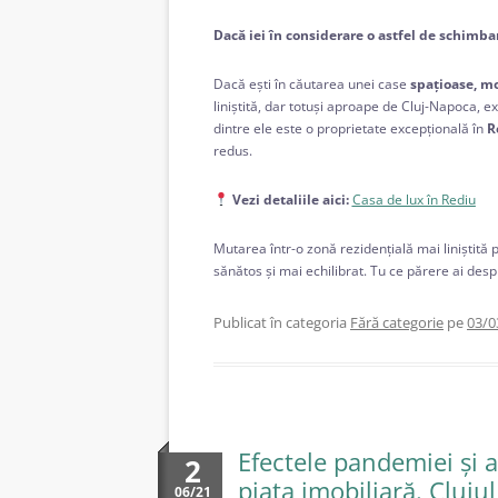
Dacă iei în considerare o astfel de schimb
Dacă ești în căutarea unei case
spațioase, mo
liniștită, dar totuși aproape de Cluj-Napoca, 
dintre ele este o proprietate excepțională în
R
redus.
Vezi detaliile aici:
Casa de lux în Rediu
Mutarea într-o zonă rezidențială mai liniștită
sănătos și mai echilibrat. Tu ce părere ai desp
Publicat în categoria
Fără categorie
pe
03/0
Efectele pandemiei și a 
2
piața imobiliară. Cluju
06/21