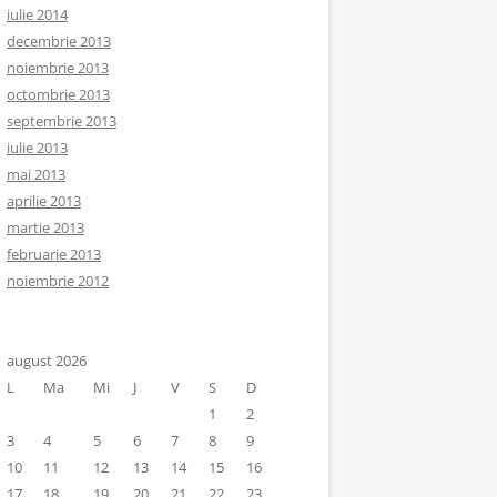
iulie 2014
decembrie 2013
noiembrie 2013
octombrie 2013
septembrie 2013
iulie 2013
mai 2013
aprilie 2013
martie 2013
februarie 2013
noiembrie 2012
august 2026
L
Ma
Mi
J
V
S
D
1
2
3
4
5
6
7
8
9
10
11
12
13
14
15
16
17
18
19
20
21
22
23