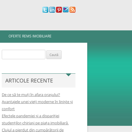
OFERTE REMS IMOBILIARE
Caută
după:
ARTICOLE RECENTE
De ce să te muți în afara orașului?
Avantajele unei vieți moderne în liniște și
confort
Efectele pandemiei și a dispariției
studenților-chiriași pe piața imobiliară.
Clujul a pierdut din cumpărătorii de