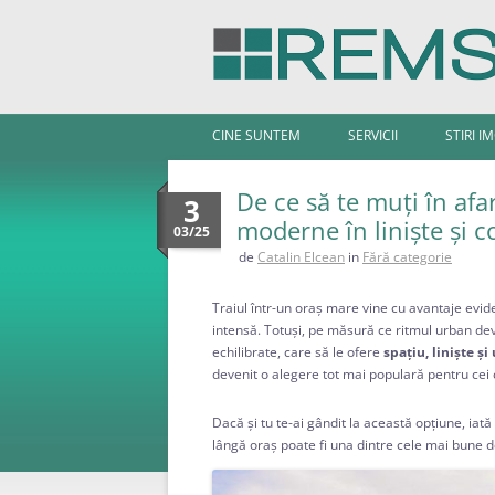
CINE SUNTEM
SERVICII
STIRI I
De ce să te muți în afa
3
moderne în liniște și c
03/25
de
Catalin Elcean
in
Fără categorie
Traiul într-un oraș mare vine cu avantaje evide
intensă. Totuși, pe măsură ce ritmul urban dev
echilibrate, care să le ofere
spațiu, liniște și
devenit o alegere tot mai populară pentru cei 
Dacă și tu te-ai gândit la această opțiune, ia
lângă oraș poate fi una dintre cele mai bune dec