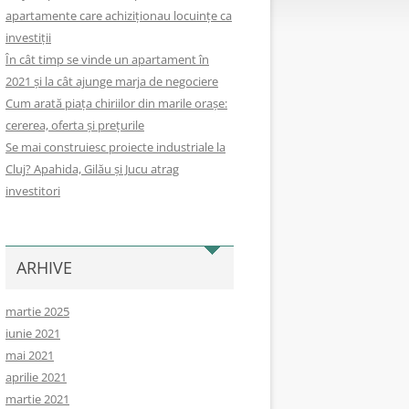
apartamente care achiziționau locuințe ca
investiții
În cât timp se vinde un apartament în
2021 și la cât ajunge marja de negociere
Cum arată piața chiriilor din marile orașe:
cererea, oferta și prețurile
Se mai construiesc proiecte industriale la
Cluj? Apahida, Gilău și Jucu atrag
investitori
ARHIVE
martie 2025
iunie 2021
mai 2021
aprilie 2021
martie 2021