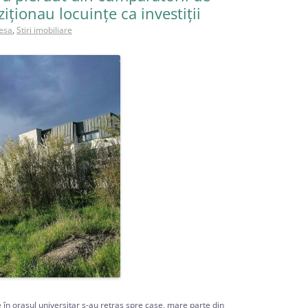
ționau locuințe ca investiții
esa
,
Stiri imobiliare
te în orașul universitar s-au retras spre case, mare parte din