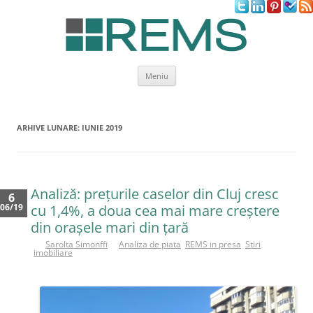
Sari
Meniu
la
conținut
ARHIVE LUNARE:
IUNIE 2019
Analiză: prețurile caselor din Cluj cresc
6
06/19
cu 1,4%, a doua cea mai mare creștere
din orașele mari din țară
de
Sarolta Simonffi
in
Analiza de piata
,
REMS in presa
,
Stiri
imobiliare
A
p
a