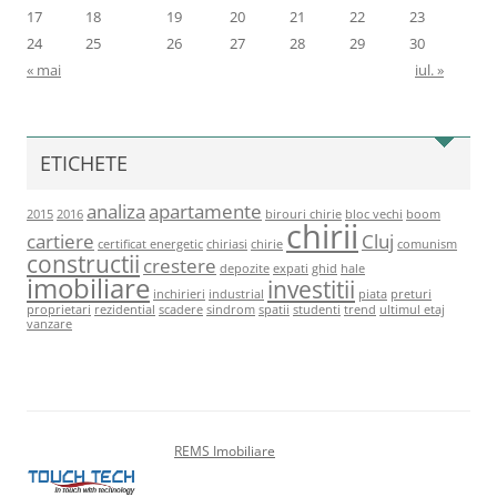
17
18
19
20
21
22
23
24
25
26
27
28
29
30
« mai
iul. »
ETICHETE
analiza
apartamente
2015
2016
birouri chirie
bloc vechi
boom
chirii
cartiere
Cluj
certificat energetic
chiriasi
chirie
comunism
constructii
crestere
depozite
expati
ghid
hale
imobiliare
investitii
inchirieri
industrial
piata
preturi
proprietari
rezidential
scadere
sindrom
spatii
studenti
trend
ultimul etaj
vanzare
Copyright © 2012-2026
REMS Imobiliare
. Toate drepturile rezervate.