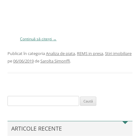
1.304 euro pe metru pătrat util. În contextul în care suma medie
solicitată pentru locuinţele din blocurile vechi s-a menţinut la aceeaşi
valoare ca şi luna trecută, adică la 1.219 euro pe metru pătrat, tendinţa
descendentă a preţurilor a fost dictată exclusiv de segmentul
rezidenţial nou: unităţile locative din cadrul noilor ansambluri
rezidenţiale s-au ieftinit cu 3,4%, de la 1.408 la 1.360 de euro pe metru
pătrat.
Continuă să citești
→
Publicat în categoria
Analiza de piata
,
REMS in presa
,
Stiri imobiliare
pe
06/06/2019
de
Sarolta Simonffi
.
Caută
după:
ARTICOLE RECENTE