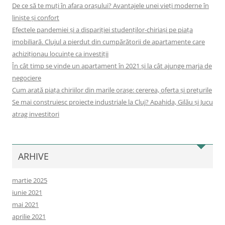
De ce să te muți în afara orașului? Avantajele unei vieți moderne în
liniște și confort
Efectele pandemiei și a dispariției studenților-chiriași pe piața
imobiliară. Clujul a pierdut din cumpărătorii de apartamente care
achiziționau locuințe ca investiții
În cât timp se vinde un apartament în 2021 și la cât ajunge marja de
negociere
Cum arată piața chiriilor din marile orașe: cererea, oferta și prețurile
Se mai construiesc proiecte industriale la Cluj? Apahida, Gilău și Jucu
atrag investitori
ARHIVE
martie 2025
iunie 2021
mai 2021
aprilie 2021