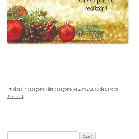
REMS va ureaza Sarbatori Fericite si un an nou cu cat mai multe
impliniri!
Biroul nostru va fi inchis in perioada 21 Decembrie 2018- 7 Ianuarie
2019.
Publicat în categoria
Fără categorie
pe
20/12/2018
de
Sarolta
Simonffi
.
Caută