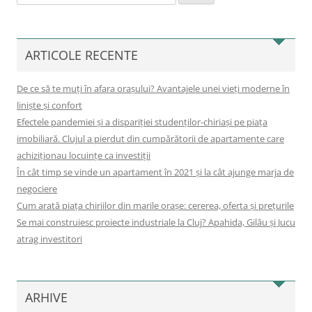
după:
ARTICOLE RECENTE
De ce să te muți în afara orașului? Avantajele unei vieți moderne în
liniște și confort
Efectele pandemiei și a dispariției studenților-chiriași pe piața
imobiliară. Clujul a pierdut din cumpărătorii de apartamente care
achiziționau locuințe ca investiții
În cât timp se vinde un apartament în 2021 și la cât ajunge marja de
negociere
Cum arată piața chiriilor din marile orașe: cererea, oferta și prețurile
Se mai construiesc proiecte industriale la Cluj? Apahida, Gilău și Jucu
atrag investitori
ARHIVE