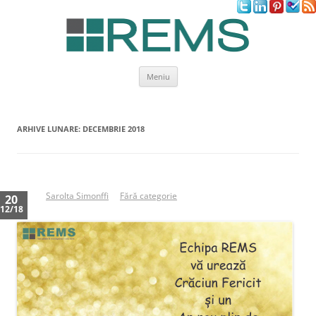
Sari
Meniu
la
conținut
ARHIVE LUNARE:
DECEMBRIE 2018
de
Sarolta Simonffi
in
Fără categorie
20
12/18