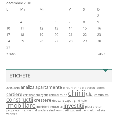
decembrie 2018
L
Ma
Mi
J
V
S
D
1
2
3
4
5
6
7
8
9
10
11
12
13
14
15
16
17
18
19
20
21
22
23
24
25
26
27
28
29
30
31
« nov.
ian. »
ETICHETE
analiza
apartamente
2015
2016
birouri chirie
bloc vechi
boom
chirii
cartiere
Cluj
certificat energetic
chiriasi
chirie
comunism
constructii
crestere
depozite
expati
ghid
hale
imobiliare
investitii
inchirieri
industrial
piata
preturi
proprietari
rezidential
scadere
sindrom
spatii
studenti
trend
ultimul etaj
vanzare