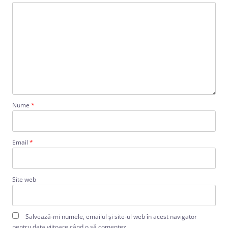
Nume
*
Email
*
Site web
Salvează-mi numele, emailul și site-ul web în acest navigator
pentru data viitoare când o să comentez.