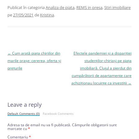
Publicat în categoria
Analiza de piata
,
REMS in presa
,
Stiri imobiliare
pe
27/05/2021
de
Kristina
.
Navigare
←
Cum arată piața chiriilor din
Efectele pandemiei și a dispariției
în
marile orașe: cererea, oferta și
studenților-chiriași pe piața
articole
prețurile
imobiliară. Clujul a pierdut din
cumpărătorii de apartamente care
achiziționau locuințe ca investiții
→
Leave a reply
Default Comments (0)
Facebook Comments
Adresa ta de email nu va fi publicată.
Câmpurile obligatorii sunt
marcate cu
*
Comentariu
*