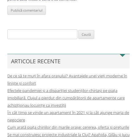
Caută
după:
ARTICOLE RECENTE
De ce să te muți în afara orașului? Avantajele unei vieți moderne în
liniște și confort
Efectele pandemiei și a dispariției studenților-chiriași pe piața
imobiliară. Clujul a pierdut din cumpărătorii de apartamente care
achiziționau locuințe ca investiții
În cât timp se vinde un apartament în 2021 și la cât ajunge marja de
negociere
Cum arată piața chiriilor din marile orașe: cererea, oferta și prețurile
Se mai construiesc proiecte industriale la Cluj? Apahida, Gilău și Jucu