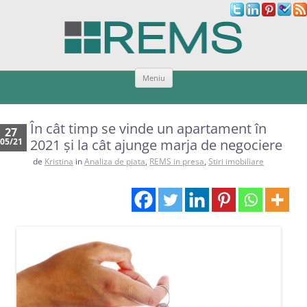
Sari
Meniu
la
conținut
În cât timp se vinde un apartament în
27
05/21
2021 și la cât ajunge marja de negociere
de
Kristina
in
Analiza de piata
,
REMS in presa
,
Stiri imobiliare