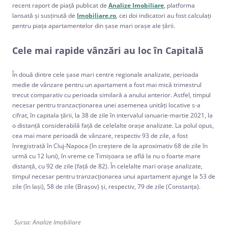
recent raport de piață publicat de
Analize Imobiliare
, platforma
lansată și susținută de
Imobiliare.ro
, cei doi indicatori au fost calculați
pentru piața apartamentelor din șase mari orașe ale țării.
Cele mai rapide vânzări au loc în Capitală
În două dintre cele șase mari centre regionale analizate, perioada
medie de vânzare pentru un apartament a fost mai mică trimestrul
trecut comparativ cu perioada similară a anului anterior. Astfel, timpul
necesar pentru tranzacționarea unei asemenea unități locative s-a
cifrat, în capitala țării, la 38 de zile în intervalul ianuarie-martie 2021, la
o distanță considerabilă față de celelalte orașe analizate. La polul opus,
cea mai mare perioadă de vânzare, respectiv 93 de zile, a fost
înregistrată în Cluj-Napoca (în creștere de la aproximativ 68 de zile în
urmă cu 12 luni), în vreme ce Timișoara se află la nu o foarte mare
distanță, cu 92 de zile (față de 82). În celelalte mari orașe analizate,
timpul necesar pentru tranzacționarea unui apartament ajunge la 53 de
zile (în Iași), 58 de zile (Brașov) și, respectiv, 79 de zile (Constanța).
Sursa: Analize Imobiliare