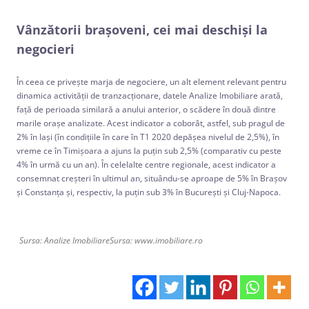
Vânzătorii brașoveni, cei mai deschiși la
negocieri
În ceea ce privește marja de negociere, un alt element relevant pentru
dinamica activității de tranzacționare, datele Analize Imobiliare arată,
față de perioada similară a anului anterior, o scădere în două dintre
marile orașe analizate. Acest indicator a coborât, astfel, sub pragul de
2% în Iași (în condițiile în care în T1 2020 depășea nivelul de 2,5%), în
vreme ce în Timișoara a ajuns la puțin sub 2,5% (comparativ cu peste
4% în urmă cu un an). În celelalte centre regionale, acest indicator a
consemnat creșteri în ultimul an, situându-se aproape de 5% în Brașov
și Constanța și, respectiv, la puțin sub 3% în București și Cluj-Napoca.
Sursa: Analize ImobiliareSursa: www.imobiliare.ro