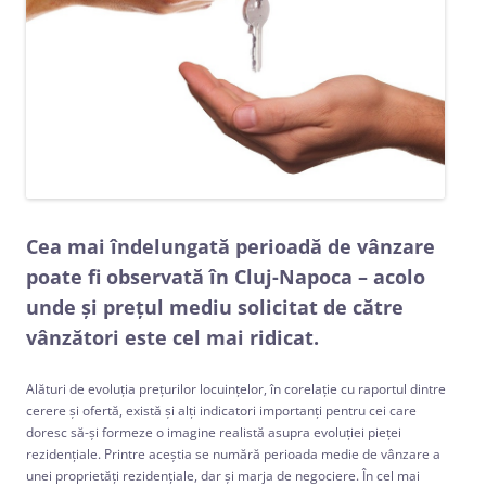
Cea mai îndelungată perioadă de vânzare
poate fi observată în Cluj-Napoca – acolo
unde și prețul mediu solicitat de către
vânzători este cel mai ridicat.
Alături de evoluția prețurilor locuințelor, în corelație cu raportul dintre
cerere și ofertă, există și alți indicatori importanți pentru cei care
doresc să-și formeze o imagine realistă asupra evoluției pieței
rezidențiale. Printre aceștia se numără perioada medie de vânzare a
unei proprietăți rezidențiale, dar și marja de negociere. În cel mai