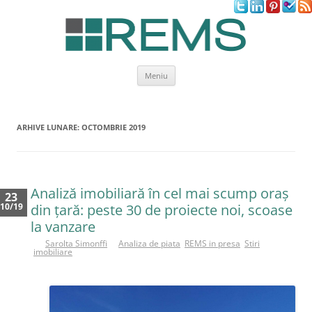
Sari
Meniu
la
conținut
ARHIVE LUNARE:
OCTOMBRIE 2019
Analiză imobiliară în cel mai scump oraş
23
10/19
din ţară: peste 30 de proiecte noi, scoase
la vanzare
de
Sarolta Simonffi
in
Analiza de piata
,
REMS in presa
,
Stiri
imobiliare
În
inte
rval