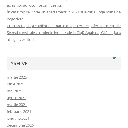
achiziționau locuințe ca investiții
În cât timp se vinde un apartament în 2021 și la cât ajunge marja de
negociere
Cum arată piața chiriilor din marile orașe: cererea, oferta și prețurile
Se mai construiesc proiecte industriale la Cluj? Apahida, Gilău și Jucu
atrag investitori
ARHIVE
martie 2025
iunie 2021
mai 2021
aprilie 2021
martie 2021
februarie 2021
ianuarie 2021
decembrie 2020