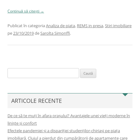
Continuă să citești
→
Publicat în categoria
Analiza de piata
,
REMS in presa
,
Stiri imobiliare
pe
23/10/2019
de
Sarolta Simonffi
.
Caută
după:
ARTICOLE RECENTE
De ce să te muți în afara orașului? Avantajele unei vieți moderne în
liniște și confort
Efectele pandemiei și a dispariției studenților-chiriași pe piața
imobiliară. Clujul a pierdut din cumpărătorii de apartamente care