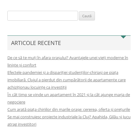
Caută
după:
ARTICOLE RECENTE
De ce să te muți în afara orașului? Avantajele unei vieți moderne în
liniște și confort
Efectele pandemiei și a dispariției studenților-chiriași pe piața
imobiliară. Clujul a pierdut din cumpărătorii de apartamente care
achiziționau locuințe ca investiții
În cât timp se vinde un apartament în 2021 și la cât ajunge marja de
negociere
Cum arată piața chiriilor din marile orașe: cererea, oferta și prețurile
Se mai construiesc proiecte industriale la Cluj? Apahida, Gilău și Jucu
atrag investitori