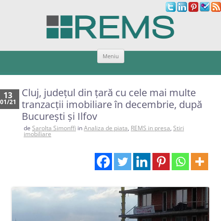
Sari
Meniu
la
conținut
Cluj, județul din țară cu cele mai multe
13
01/21
tranzacții imobiliare în decembrie, după
București și Ilfov
de
Sarolta Simonffi
in
Analiza de piata
,
REMS in presa
,
Stiri
imobiliare