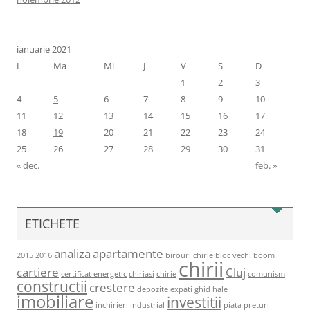
ianuarie 2021
L
Ma
Mi
J
V
S
D
1
2
3
4
5
6
7
8
9
10
11
12
13
14
15
16
17
18
19
20
21
22
23
24
25
26
27
28
29
30
31
« dec.
feb. »
ETICHETE
analiza
apartamente
2015
2016
birouri chirie
bloc vechi
boom
chirii
cartiere
Cluj
certificat energetic
chiriasi
chirie
comunism
constructii
crestere
depozite
expati
ghid
hale
imobiliare
investitii
inchirieri
industrial
piata
preturi