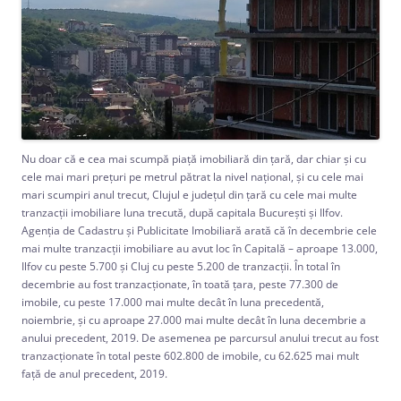
Nu doar că e cea mai scumpă piață imobiliară din țară, dar chiar și cu
cele mai mari prețuri pe metrul pătrat la nivel național, și cu cele mai
mari scumpiri anul trecut, Clujul e județul din țară cu cele mai multe
tranzacții imobiliare luna trecută, după capitala București și Ilfov.
Agenția de Cadastru și Publicitate Imobiliară arată că în decembrie cele
mai multe tranzacții imobiliare au avut loc în Capitală – aproape 13.000,
Ilfov cu peste 5.700 și Cluj cu peste 5.200 de tranzacții. În total în
decembrie au fost tranzacționate, în toată țara, peste 77.300 de
imobile, cu peste 17.000 mai multe decât în luna precedentă,
noiembrie, și cu aproape 27.000 mai multe decât în luna decembrie a
anului precedent, 2019. De asemenea pe parcursul anului trecut au fost
tranzacționate în total peste 602.800 de imobile, cu 62.625 mai mult
față de anul precedent, 2019.