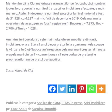
Menționăm că la Cluj majoritatea tranzacțiilor se fac cash, căci numărul
ipotecilor, raportat la numărul tranzacțiilor imobiliare efectuate, e mult
mai mic. Astfel, în decembrie numărul ipotecilor la nivel național a fost
de 31.128, cu 4.227 mai mic față de decembrie 2019. Cele mai multe
operațiuni de acest gen au fost înregistrate în București – 7.375, Ilfov –
2.706 și Timiș – 1.628.
Amintim, ieri portalul cu cele mai multe oferte imobiliare din țară,
imobiliare.ro, a arătat că anul trecut prețurile la apartamentele scoase
la vânzare în Cluj-Napoca au înregistrat cele mai mari creșteri din toate
orașele mari din țară – cu mențiunea că este vorba de pretențiile
proprietarilor, nu de prețul tranzacțiilor.
Sursa: Actual de Cluj
Publicat în categoria
Analiza de piata
,
REMS in presa
,
Stiri imobiliare
pe
13/01/2021
de
Sarolta Simonffi
.