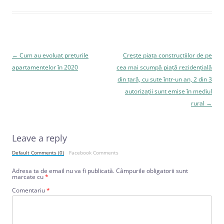
Navigare
←
Cum au evoluat prețurile
Crește piața construcțiilor de pe
în
apartamentelor în 2020
cea mai scumpă piață rezidențială
articole
din țară, cu sute într-un an, 2 din 3
autorizații sunt emise în mediul
rural
→
Leave a reply
Default Comments (0)
Facebook Comments
Adresa ta de email nu va fi publicată.
Câmpurile obligatorii sunt
marcate cu
*
Comentariu
*