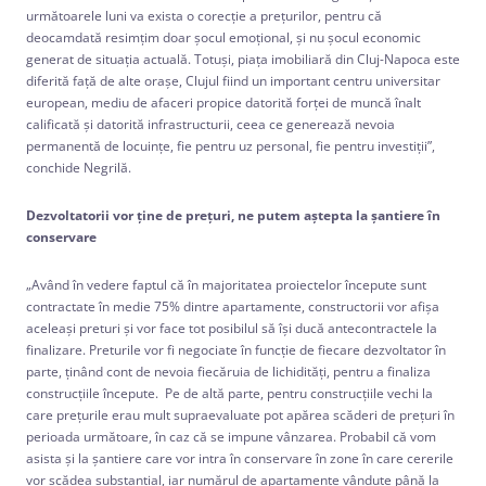
următoarele luni va exista o corecţie a preţurilor, pentru că
deocamdată resimţim doar şocul emoţional, şi nu şocul economic
generat de situaţia actuală. Totuşi, piaţa imobiliară din Cluj-Napoca este
diferită faţă de alte oraşe, Clujul fiind un important centru universitar
european, mediu de afaceri propice datorită forţei de muncă înalt
calificată şi datorită infrastructurii, ceea ce generează nevoia
permanentă de locuinţe, fie pentru uz personal, fie pentru investiţii”,
conchide Negrilă.
Dezvoltatorii vor ţine de preţuri, ne putem aştepta la şantiere în
conservare
„Având în vedere faptul că în majoritatea proiectelor începute sunt
contractate în medie 75% dintre apartamente, constructorii vor afişa
aceleaşi preturi şi vor face tot posibilul să își ducă antecontractele la
finalizare. Preturile vor fi negociate în funcţie de fiecare dezvoltator în
parte, ţinând cont de nevoia fiecăruia de lichidităţi, pentru a finaliza
construcţiile începute. Pe de altă parte, pentru construcțiile vechi la
care prețurile erau mult supraevaluate pot apărea scăderi de prețuri în
perioada următoare, în caz că se impune vânzarea. Probabil că vom
asista și la şantiere care vor intra în conservare în zone în care cererile
vor scădea substanțial, iar numărul de apartamente vândute până la