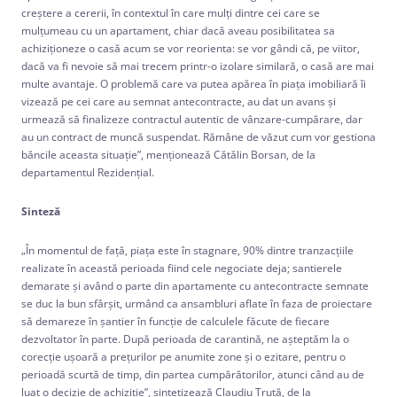
creștere a cererii, în contextul în care mulţi dintre cei care se
mulțumeau cu un apartament, chiar dacă aveau posibilitatea sa
achiziționeze o casă acum se vor reorienta: se vor gândi că, pe viitor,
dacă va fi nevoie să mai trecem printr-o izolare similară, o casă are mai
multe avantaje. O problemă care va putea apărea în piaţa imobiliară îi
vizează pe cei care au semnat antecontracte, au dat un avans şi
urmează să finalizeze contractul autentic de vânzare-cumpărare, dar
au un contract de muncă suspendat. Rămâne de văzut cum vor gestiona
băncile aceasta situație”, menţionează Cătălin Borsan, de la
departamentul Rezidenţial.
Sinteză
„În momentul de faţă, piaţa este în stagnare, 90% dintre tranzacţiile
realizate în această perioada fiind cele negociate deja; santierele
demarate şi având o parte din apartamente cu antecontracte semnate
se duc la bun sfârşit, urmând ca ansambluri aflate în faza de proiectare
să demareze în şantier în funcţie de calculele făcute de fiecare
dezvoltator în parte. După perioada de carantină, ne aşteptăm la o
corecţie uşoară a preţurilor pe anumite zone şi o ezitare, pentru o
perioadă scurtă de timp, din partea cumpărătorilor, atunci când au de
luat o decizie de achiziţie”, sintetizează Claudiu Truţă, de la