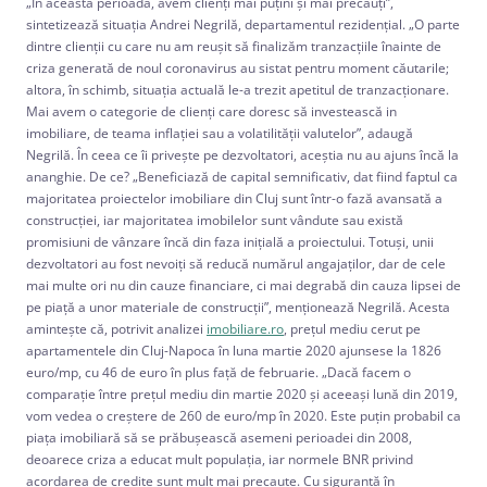
„În această perioadă, avem clienţi mai puţini şi mai precauţi”,
sintetizează situaţia Andrei Negrilă, departamentul rezidenţial. „O parte
dintre clienţii cu care nu am reuşit să finalizăm tranzacţiile înainte de
criza generată de noul coronavirus au sistat pentru moment căutarile;
altora, în schimb, situaţia actuală le-a trezit apetitul de tranzacţionare.
Mai avem o categorie de clienţi care doresc să investească in
imobiliare, de teama inflaţiei sau a volatilităţii valutelor”, adaugă
Negrilă. În ceea ce îi priveşte pe dezvoltatori, aceştia nu au ajuns încă la
ananghie. De ce? „Beneficiază de capital semnificativ, dat fiind faptul ca
majoritatea proiectelor imobiliare din Cluj sunt într-o fază avansată a
construcţiei, iar majoritatea imobilelor sunt vândute sau există
promisiuni de vânzare încă din faza iniţială a proiectului. Totuşi, unii
dezvoltatori au fost nevoiţi să reducă numărul angajaţilor, dar de cele
mai multe ori nu din cauze financiare, ci mai degrabă din cauza lipsei de
pe piaţă a unor materiale de construcţii”, menţionează Negrilă. Acesta
aminteşte că, potrivit analizei
imobiliare.ro
, preţul mediu cerut pe
apartamentele din Cluj-Napoca în luna martie 2020 ajunsese la 1826
euro/mp, cu 46 de euro în plus faţă de februarie. „Dacă facem o
comparaţie între preţul mediu din martie 2020 şi aceeaşi lună din 2019,
vom vedea o creştere de 260 de euro/mp în 2020. Este puţin probabil ca
piaţa imobiliară să se prăbuşească asemeni perioadei din 2008,
deoarece criza a educat mult populaţia, iar normele BNR privind
acordarea de credite sunt mult mai precaute. Cu siguranţă în