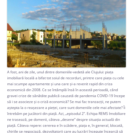
A fost, ani de zile, unul dintre domeniile-vedetă ale Clujului: piaţa
imobiliară locală a bifat tot soiul de recorduri, printre care piaţa cu cele
mai scumpe apartamente şi una care şi-a revenit rapid din criza
economică din 2008. Ce se întâmplă însă în această perioadă, când
gravei crize de sănătăte publică cauzată de pandemia COVID-19 începe
să i se asocieze şi o criză economică? Se mai fac tranzacţii, ne putem
aştepta la o reaşezare a pieţei, care sunt domeniile cele mai afectate? Îi
întrebăm pe jucătorii din piaţă. Azi, „episodul 2”. Echipa REMS Imobiliare
ne trasează, pe domenii, câteva „desene” despre situaţia actuală din
piaţă. Câteva repere: cererea e în scădere, piaţa e, în general, blocată,
chiriile se negociază, dezvoltatorii care au lucrări începute încearcă să