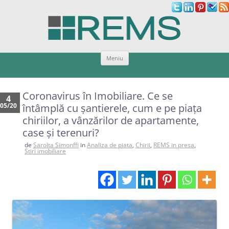
Sari
Meniu
la
conținut
Coronavirus în Imobiliare. Ce se
4
05/20
întâmplă cu şantierele, cum e pe piaţa
chiriilor, a vânzărilor de apartamente,
case şi terenuri?
de
Sarolta Simonffi
in
Analiza de piata
,
Chirii
,
REMS in presa
,
Stiri imobiliare