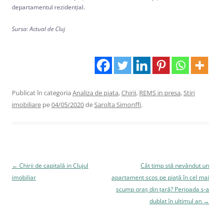
departamentul rezidenţial.
Sursa: Actual de Cluj
Publicat în categoria
Analiza de piata
,
Chirii
,
REMS in presa
,
Stiri
imobiliare
pe
04/05/2020
de
Sarolta Simonffi
.
Navigare
←
Chirii de capitală in Clujul
Cât timp stă nevândut un
în
imobiliar
apartament scos pe piață în cel mai
articole
scump oraș din țară? Perioada s-a
dublat în ultimul an
→