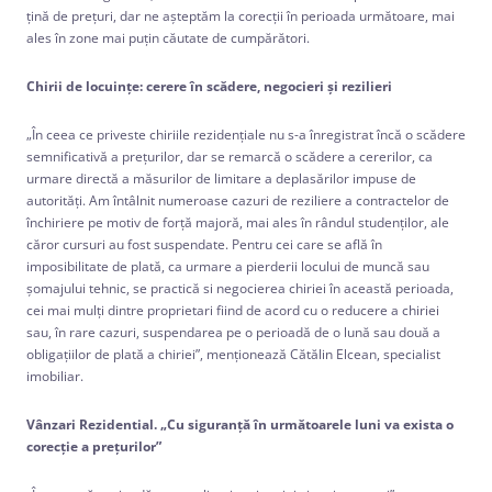
ţină de preţuri, dar ne aşteptăm la corecţii în perioada următoare, mai
ales în zone mai puţin căutate de cumpărători.
Chirii de locuinţe: cerere în scădere, negocieri şi rezilieri
„În ceea ce priveste chiriile rezidenţiale nu s-a înregistrat încă o scădere
semnificativă a preţurilor, dar se remarcă o scădere a cererilor, ca
urmare directă a măsurilor de limitare a deplasărilor impuse de
autorităţi. Am întâlnit numeroase cazuri de reziliere a contractelor de
închiriere pe motiv de forţă majoră, mai ales în rândul studenţilor, ale
căror cursuri au fost suspendate. Pentru cei care se află în
imposibilitate de plată, ca urmare a pierderii locului de muncă sau
şomajului tehnic, se practică si negocierea chiriei în această perioada,
cei mai mulţi dintre proprietari fiind de acord cu o reducere a chiriei
sau, în rare cazuri, suspendarea pe o perioadă de o lună sau două a
obligaţiilor de plată a chiriei”, menţionează Cătălin Elcean, specialist
imobiliar.
Vânzari Rezidential. „Cu siguranţă în următoarele luni va exista o
corecţie a preţurilor”