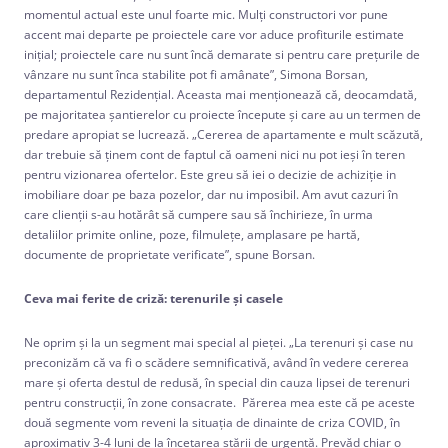
momentul actual este unul foarte mic. Mulți constructori vor pune
accent mai departe pe proiectele care vor aduce profiturile estimate
inițial; proiectele care nu sunt încă demarate si pentru care preţurile de
vânzare nu sunt înca stabilite pot fi amânate”, Simona Borsan,
departamentul Rezidenţial. Aceasta mai menţionează că, deocamdată,
pe majoritatea şantierelor cu proiecte începute și care au un termen de
predare apropiat se lucrează. „Cererea de apartamente e mult scăzută,
dar trebuie să ținem cont de faptul că oameni nici nu pot ieși în teren
pentru vizionarea ofertelor. Este greu să iei o decizie de achiziţie in
imobiliare doar pe baza pozelor, dar nu imposibil. Am avut cazuri în
care clienţii s-au hotărât să cumpere sau să închirieze, în urma
detaliilor primite online, poze, filmuleţe, amplasare pe hartă,
documente de proprietate verificate”, spune Borsan.
Ceva mai ferite de criză: terenurile şi casele
Ne oprim şi la un segment mai special al pieţei. „La terenuri și case nu
preconizăm că va fi o scădere semnificativă, având în vedere cererea
mare și oferta destul de redusă, în special din cauza lipsei de terenuri
pentru construcții, în zone consacrate. Părerea mea este că pe aceste
două segmente vom reveni la situaţia de dinainte de criza COVID, în
aproximativ 3-4 luni de la încetarea stării de urgenţă. Prevăd chiar o