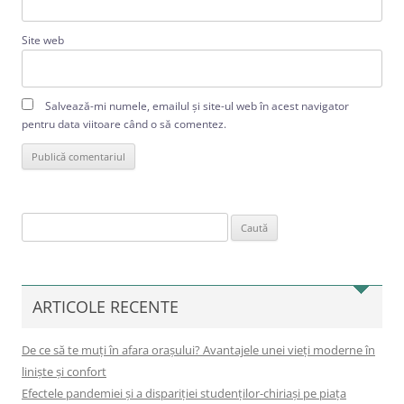
Site web
Salvează-mi numele, emailul și site-ul web în acest navigator
pentru data viitoare când o să comentez.
Caută
după:
ARTICOLE RECENTE
De ce să te muți în afara orașului? Avantajele unei vieți moderne în
liniște și confort
Efectele pandemiei și a dispariției studenților-chiriași pe piața