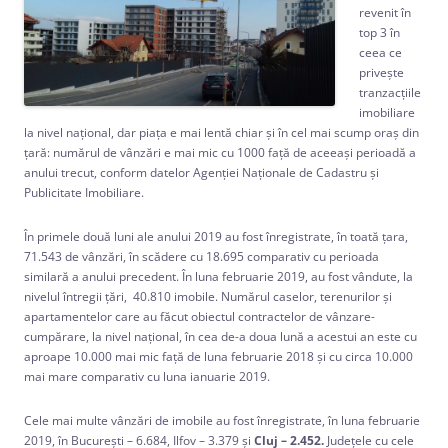
revenit în
top 3 în
ceea ce
priveşte
tranzacţiile
imobiliare
la nivel naţional, dar piaţa e mai lentă chiar şi în cel mai scump oraş din
ţară: numărul de vânzări e mai mic cu 1000 faţă de aceeaşi perioadă a
anului trecut, conform datelor Agenţiei Naţionale de Cadastru şi
Publicitate Imobiliare.
În primele două luni ale anului 2019 au fost înregistrate, în toată țara,
71.543 de vânzări, în scădere cu 18.695 comparativ cu perioada
similară a anului precedent. În luna februarie 2019, au fost vândute, la
nivelul întregii țări, 40.810 imobile. Numărul caselor, terenurilor și
apartamentelor care au făcut obiectul contractelor de vânzare-
cumpărare, la nivel național, în cea de-a doua lună a acestui an este cu
aproape 10.000 mai mic față de luna februarie 2018 și cu circa 10.000
mai mare comparativ cu luna ianuarie 2019.
Cele mai multe vânzări de imobile au fost înregistrate, în luna februarie
2019, în București – 6.684, Ilfov – 3.379 și
Cluj – 2.452.
Județele cu cele