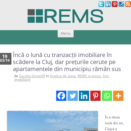
Sari
Meniu
la
conținut
Încă o lună cu tranzacţii imobiliare în
19
03/19
scădere la Cluj, dar preţurile cerute pe
apartamentele din municipiu rămân sus
de
Sarolta Simonffi
in
Analiza de piata
,
REMS in presa
,
Stiri
imobiliare
În a doua
lună din an,
Clujul a