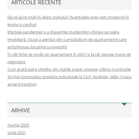
ARTICOLE RECENTE
De ce să te muți în afara orașului? Avantajele unei vieți moderne în
liniște și confort
Efectele pandemiei și a dispariției studenților-chiriași pe piața
imobiliară. Clujul a pierdut din cumpărătorii de apartamente care
achiziționau locuințe ca investiții
În cât timp se vinde un apartament în 2021 și la cât ajunge marja de
negociere
Cum arată piața chiriilor din marile orașe: cererea, oferta și prețurile
Se mai construiesc proiecte industriale la Cluj? Apahida, Gilău și Jucu
atrag investitori
ARHIVE
martie 2025
iunie 2021