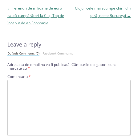
Navigare
←
Terenuri de milioane de euro
Clujul, cele mai scumpe chirii din
în
caută cumpărători la Cluj. Top de
țară, peste București
→
articole
început de an Economie
Leave a reply
Default Comments (0)
Facebook Comments
Adresa ta de email nu va fi publicată.
Câmpurile obligatorii sunt
marcate cu
*
Comentariu
*