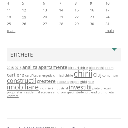
4
5
6
7
8
9
10
11
12
13
14
15
16
17
18
19
20
21
22
23
24
25
26
27
28
29
30
31
« ian.
mai »
ETICHETE
analiza
apartamente
2015
2016
birouri chirie
bloc vechi
boom
chirii
cartiere
Cluj
certificat energetic
chiriasi
chirie
comunism
constructii
crestere
depozite
expati
ghid
hale
imobiliare
investitii
inchirieri
industrial
piata
preturi
proprietari
rezidential
scadere
sindrom
spatii
studenti
trend
ultimul etaj
vanzare