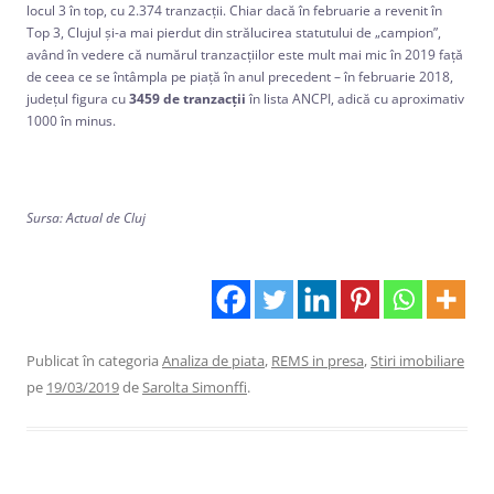
locul 3 în top, cu 2.374 tranzacţii. Chiar dacă în februarie a revenit în
Top 3, Clujul şi-a mai pierdut din strălucirea statutului de „campion”,
având în vedere că numărul tranzacţiilor este mult mai mic în 2019 faţă
de ceea ce se întâmpla pe piaţă în anul precedent – în februarie 2018,
judeţul figura cu
3459 de tranzacţii
în lista ANCPI, adică cu aproximativ
1000 în minus.
Sursa: Actual de Cluj
Publicat în categoria
Analiza de piata
,
REMS in presa
,
Stiri imobiliare
pe
19/03/2019
de
Sarolta Simonffi
.