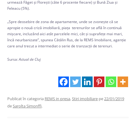
urmează Făget şi Floreşti (câte 6 procente fiecare) şi Bună Ziua şi
Feleacu (5%).
„Spre deosebire de zona de apartamente, unde se zvoneşte că se
apropie o nouă criză imobiliară, piaţa terenurilor se află în continuă
mişcare, incluzând aici atât parcelele mici, cât şi suprafeţe mai mari,
încă neurbanizate”, spunea Cătălin Rus, de la REMS Imobiliare, agenţie
care anul trecut a intermediat o serie de tranzacţii de terenuri.
Sursa:
Actual de Cluj
Publicat în categoria
REMS in presa
,
Stiri imobiliare
pe
22/01/2019
de
Sarolta Simonffi
.