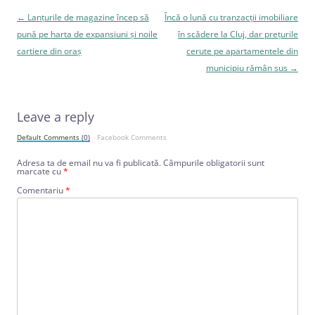
Navigare
←
Lanţurile de magazine încep să
Încă o lună cu tranzacţii imobiliare
în
pună pe harta de expansiuni şi noile
în scădere la Cluj, dar preţurile
articole
cartiere din oraş
cerute pe apartamentele din
municipiu rămân sus
→
Leave a reply
Default Comments (0)
Facebook Comments
Adresa ta de email nu va fi publicată.
Câmpurile obligatorii sunt
marcate cu
*
Comentariu
*