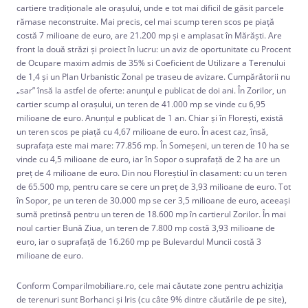
cartiere tradiţionale ale oraşului, unde e tot mai dificil de găsit parcele
rămase neconstruite. Mai precis, cel mai scump teren scos pe piaţă
costă 7 milioane de euro, are 21.200 mp şi e amplasat în Mărăşti. Are
front la două străzi şi proiect în lucru: un aviz de oportunitate cu Procent
de Ocupare maxim admis de 35% si Coeficient de Utilizare a Terenului
de 1,4 şi un Plan Urbanistic Zonal pe traseu de avizare. Cumpărătorii nu
„sar” însă la astfel de oferte: anunţul e publicat de doi ani. În Zorilor, un
cartier scump al oraşului, un teren de 41.000 mp se vinde cu 6,95
milioane de euro. Anunţul e publicat de 1 an. Chiar şi în Floreşti, există
un teren scos pe piaţă cu 4,67 milioane de euro. În acest caz, însă,
suprafaţa este mai mare: 77.856 mp. În Someşeni, un teren de 10 ha se
vinde cu 4,5 milioane de euro, iar în Sopor o suprafaţă de 2 ha are un
preţ de 4 milioane de euro. Din nou Floreştiul în clasament: cu un teren
de 65.500 mp, pentru care se cere un preţ de 3,93 milioane de euro. Tot
în Sopor, pe un teren de 30.000 mp se cer 3,5 milioane de euro, aceeaşi
sumă pretinsă pentru un teren de 18.600 mp în cartierul Zorilor. În mai
noul cartier Bună Ziua, un teren de 7.800 mp costă 3,93 milioane de
euro, iar o suprafaţă de 16.260 mp pe Bulevardul Muncii costă 3
milioane de euro.
Conform CompariImobiliare.ro, cele mai căutate zone pentru achiziţia
de terenuri sunt Borhanci şi Iris (cu câte 9% dintre căutările de pe site),