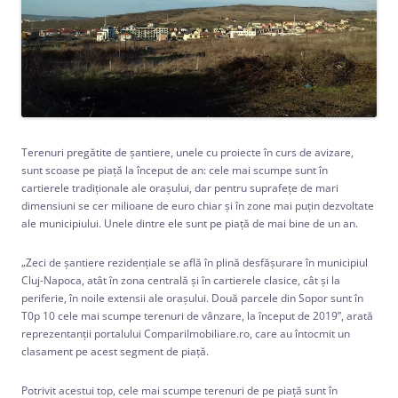
Terenuri pregătite de şantiere, unele cu proiecte în curs de avizare,
sunt scoase pe piaţă la început de an: cele mai scumpe sunt în
cartierele tradiţionale ale oraşului, dar pentru suprafeţe de mari
dimensiuni se cer milioane de euro chiar şi în zone mai puţin dezvoltate
ale municipiului. Unele dintre ele sunt pe piaţă de mai bine de un an.
„Zeci de şantiere rezidenţiale se află în plină desfăşurare în municipiul
Cluj-Napoca, atât în zona centrală şi în cartierele clasice, cât şi la
periferie, în noile extensii ale oraşului. Două parcele din Sopor sunt în
T0p 10 cele mai scumpe terenuri de vânzare, la început de 2019”, arată
reprezentanţii portalului CompariImobiliare.ro, care au întocmit un
clasament pe acest segment de piaţă.
Potrivit acestui top, cele mai scumpe terenuri de pe piaţă sunt în