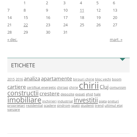
1
2
3
4
5
6
7
8
9
10
11
12
13
14
15
16
17
18
19
20
21
22
23
24
25
26
27
28
29
30
31
« dec.
mart. »
ETICHETE
analiza
apartamente
2015
2016
birouri chirie
bloc vechi
boom
chirii
cartiere
Cluj
certificat energetic
chiriasi
chirie
comunism
constructii
crestere
depozite
expati
ghid
hale
imobiliare
investitii
inchirieri
industrial
piata
preturi
proprietari
rezidential
scadere
sindrom
spatii
studenti
trend
ultimul etaj
vanzare