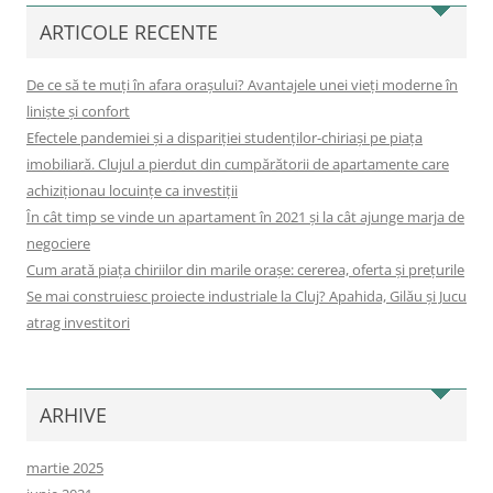
ARTICOLE RECENTE
De ce să te muți în afara orașului? Avantajele unei vieți moderne în
liniște și confort
Efectele pandemiei și a dispariției studenților-chiriași pe piața
imobiliară. Clujul a pierdut din cumpărătorii de apartamente care
achiziționau locuințe ca investiții
În cât timp se vinde un apartament în 2021 și la cât ajunge marja de
negociere
Cum arată piața chiriilor din marile orașe: cererea, oferta și prețurile
Se mai construiesc proiecte industriale la Cluj? Apahida, Gilău și Jucu
atrag investitori
ARHIVE
martie 2025