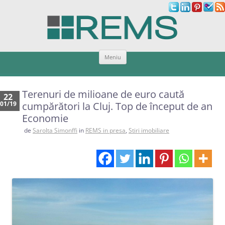
Sari
Meniu
la
conținut
Terenuri de milioane de euro caută
22
01/19
cumpărători la Cluj. Top de început de an
Economie
de
Sarolta Simonffi
in
REMS in presa
,
Stiri imobiliare