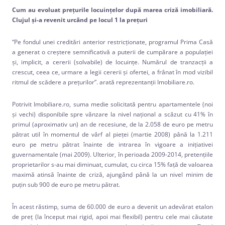
Cum au evoluat preţurile locuinţelor după marea criză imobiliară.
Clujul şi-a revenit urcând pe locul 1 la preţuri
“Pe fondul unei creditări anterior restricționate, programul Prima Casă
a generat o creștere semnificativă a puterii de cumpărare a populației
și, implicit, a cererii (solvabile) de locuințe. Numărul de tranzacții a
crescut, ceea ce, urmare a legii cererii și ofertei, a frânat în mod vizibil
ritmul de scădere a prețurilor”. arată reprezentanţii Imobiliare.ro.
Potrivit Imobiliare.ro, suma medie solicitată pentru apartamentele (noi
și vechi) disponibile spre vânzare la nivel național a scăzut cu 41% în
primul (aproximativ un) an de recesiune, de la 2.058 de euro pe metru
pătrat util în momentul de vârf al pieței (martie 2008) până la 1.211
euro pe metru pătrat înainte de intrarea în vigoare a inițiativei
guvernamentale (mai 2009). Ulterior, în perioada 2009-2014, pretențiile
proprietarilor s-au mai diminuat, cumulat, cu circa 15% față de valoarea
maximă atinsă înainte de criză, ajungând până la un nivel minim de
puțin sub 900 de euro pe metru pătrat.
În acest răstimp, suma de 60.000 de euro a devenit un adevărat etalon
de preț (la început mai rigid, apoi mai flexibil) pentru cele mai căutate