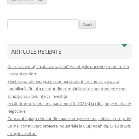
Caută
după:
ARTICOLE RECENTE
De ce să te muți în afara orașului? Avantajele unei vieți moderne în
liniște și confort
Efectele pandemiei și a dispariției studenților-chiriași pe piața
imobiliară. Clujul a pierdut din cumpărătorii de apartamente care
achiziționau locuințe ca investiții
În cât timp se vinde un apartament în 2021 și la cât ajunge marja de
negociere
Cum arată piața chiriilor din marile orașe: cererea, oferta și prețurile
Se mai construiesc proiecte industriale la Cluj? Apahida, Gilău și Jucu
atrag investitori