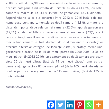
2008, o cotă de 37,9% era reprezentată de locuințe cu trei camere,
această categorie fiind urmată de unitățile cu două (33,6%), cu patru
camere și mai mult (15,3%) și, în fine, de garsoniere (13,2% din total).
Raportându-ne la ce s-a construit între 2012 și 2016 însă, cele mai
numeroase sunt apartamentele cu două camere (48,3%), urmate la o
distanță importantă de cele cu trei camere (32,5%), apoi de garsoniere
(12,2%) și de unitățile cu patru camere și mai mult (7%)”, arată
reprezentanţii Imobiliare.ro. Tendința de a dezvolta apartamente cu
mai puține camere a fost dublată de o diminuare a suprafețelor
aferente diferitelor categorii de locuințe. Astfel, suprafața medie unei
garsoniere a scăzut de la 45 de metri pătrați (în 2000-2008) la 36 de
metri pătrați (în 2012-2016), un apartament cu două camere are acum
circa 55 de metri pătrați (față de 74 de metri pătrați), unul cu trei
camere ajunge la circa 82 de metri pătrați (de la 105 metri pătrați), iar
unul cu patru camere și mai mult la 115 metri pătrați (față de 125 de
metri pătrați).
Sursa: Actual de Cluj