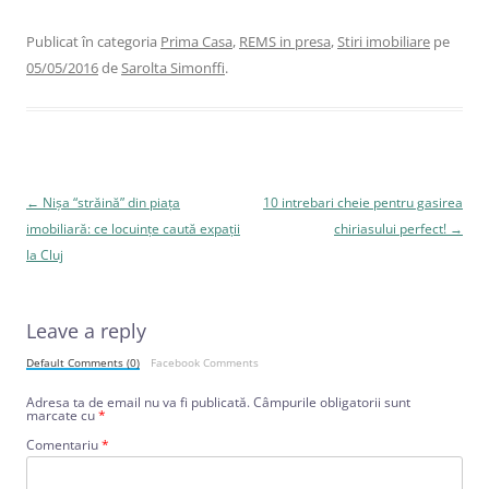
Publicat în categoria
Prima Casa
,
REMS in presa
,
Stiri imobiliare
pe
05/05/2016
de
Sarolta Simonffi
.
Navigare
←
Nişa “străină” din piaţa
10 intrebari cheie pentru gasirea
în
imobiliară: ce locuinţe caută expaţii
chiriasului perfect!
→
articole
la Cluj
Leave a reply
Default Comments (0)
Facebook Comments
Adresa ta de email nu va fi publicată.
Câmpurile obligatorii sunt
marcate cu
*
Comentariu
*