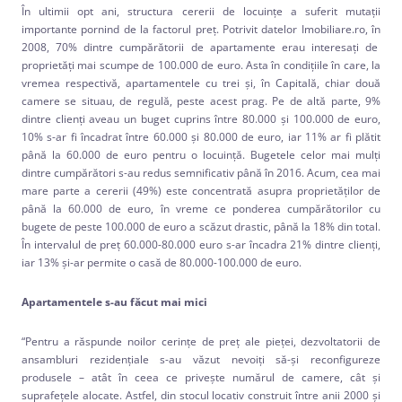
În ultimii opt ani, structura cererii de locuințe a suferit mutații
importante pornind de la factorul preț. Potrivit datelor Imobiliare.ro, în
2008, 70% dintre cumpărătorii de apartamente erau interesați de
proprietăți mai scumpe de 100.000 de euro. Asta în condiţiile în care, la
vremea respectivă, apartamentele cu trei și, în Capitală, chiar două
camere se situau, de regulă, peste acest prag. Pe de altă parte, 9%
dintre clienți aveau un buget cuprins între 80.000 și 100.000 de euro,
10% s-ar fi încadrat între 60.000 și 80.000 de euro, iar 11% ar fi plătit
până la 60.000 de euro pentru o locuință. Bugetele celor mai mulţi
dintre cumpărători s-au redus semnificativ până în 2016. Acum, cea mai
mare parte a cererii (49%) este concentrată asupra proprietăților de
până la 60.000 de euro, în vreme ce ponderea cumpărătorilor cu
bugete de peste 100.000 de euro a scăzut drastic, până la 18% din total.
În intervalul de preț 60.000-80.000 euro s-ar încadra 21% dintre clienți,
iar 13% și-ar permite o casă de 80.000-100.000 de euro.
Apartamentele s-au făcut mai mici
“Pentru a răspunde noilor cerințe de preț ale pieței, dezvoltatorii de
ansambluri rezidențiale s-au văzut nevoiți să-și reconfigureze
produsele – atât în ceea ce privește numărul de camere, cât și
suprafețele alocate. Astfel, din stocul locativ construit între anii 2000 și