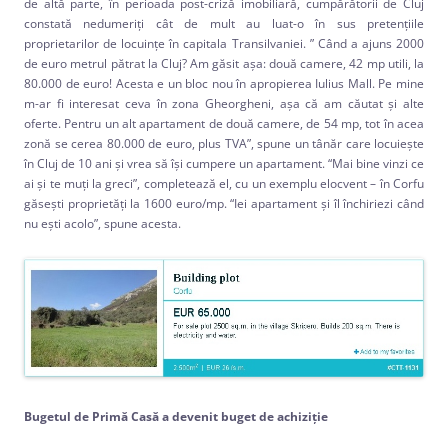
de altă parte, în perioada post-criză imobiliară, cumpărătorii de Cluj
constată nedumeriţi cât de mult au luat-o în sus pretenţiile
proprietarilor de locuinţe în capitala Transilvaniei. ” Când a ajuns 2000
de euro metrul pătrat la Cluj? Am găsit aşa: două camere, 42 mp utili, la
80.000 de euro! Acesta e un bloc nou în apropierea Iulius Mall. Pe mine
m-ar fi interesat ceva în zona Gheorgheni, aşa că am căutat şi alte
oferte. Pentru un alt apartament de două camere, de 54 mp, tot în acea
zonă se cerea 80.000 de euro, plus TVA”, spune un tânăr care locuieşte
în Cluj de 10 ani şi vrea să îşi cumpere un apartament. “Mai bine vinzi ce
ai şi te muţi la greci”, completează el, cu un exemplu elocvent – în Corfu
găseşti proprietăţi la 1600 euro/mp. “Iei apartament şi îl închiriezi când
nu eşti acolo”, spune acesta.
Bugetul de Primă Casă a devenit buget de achiziţie