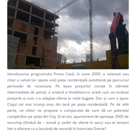
Introducerea programului Prima Casă, în iunie 2009, a relansat sau
chiar a salvat (ar spune unii) piața rezidențială autohtonă pe parcursul
perioadei de recesiune. Pe baza preţurilor cerute în ofertele
intermediate de portal, o analiză a Imobiliare.ro arată cum au evoluat
preţurile şi cum s-a adaptat oferta la noile bugete. Dar şi cum a ajuns
Clujul cel mai scump oraş din ţară pe piaţa rezidenţială. Pe de altă
parte, un cititor ne propune o comparaţie de care dă un potenţial
cumpărător pe piaţa din Cluj: îţi iei aici apartament de aproape 2000 de
euro/mp (fiindcă da – există şi astfel de oferte în oarş) sau te lansezi
într-o afacere cu o locuinţă de vacanţă în încercata Grecie?