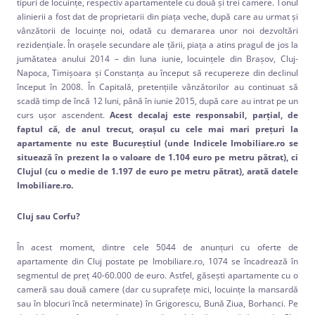
tipuri de locuințe, respectiv apartamentele cu două și trei camere. Tonul
alinierii a fost dat de proprietarii din piața veche, după care au urmat și
vânzătorii de locuințe noi, odată cu demararea unor noi dezvoltări
rezidențiale. În orașele secundare ale țării, piața a atins pragul de jos la
jumătatea anului 2014 – din luna iunie, locuințele din Brașov, Cluj-
Napoca, Timișoara și Constanța au început să recupereze din declinul
început în 2008. În Capitală, pretențiile vânzătorilor au continuat să
scadă timp de încă 12 luni, până în iunie 2015, după care au intrat pe un
curs ușor ascendent.
Acest decalaj este responsabil, parțial, de
faptul că, de anul trecut, orașul cu cele mai mari prețuri la
apartamente nu este Bucureștiul (unde Indicele Imobiliare.ro se
situează în prezent la o valoare de 1.104 euro pe metru pătrat), ci
Clujul (cu o medie de 1.197 de euro pe metru pătrat), arată datele
Imobiliare.ro.
Cluj sau Corfu?
În acest moment, dintre cele 5044 de anunţuri cu oferte de
apartamente din Cluj postate pe Imobiliare.ro, 1074 se încadrează în
segmentul de preţ 40-60.000 de euro. Astfel, găseşti apartamente cu o
cameră sau două camere (dar cu suprafeţe mici, locuinţe la mansardă
sau în blocuri încă neterminate) în Grigorescu, Bună Ziua, Borhanci. Pe