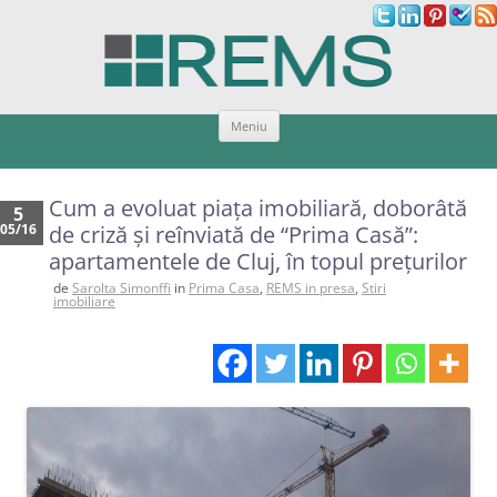
Sari
Meniu
la
conținut
Cum a evoluat piaţa imobiliară, doborâtă
5
05/16
de criză şi reînviată de “Prima Casă”:
apartamentele de Cluj, în topul preţurilor
de
Sarolta Simonffi
in
Prima Casa
,
REMS in presa
,
Stiri
imobiliare