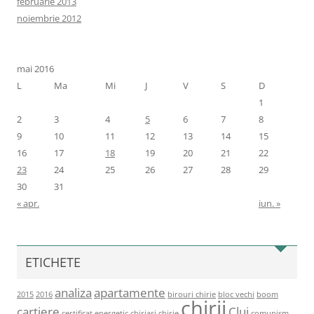
februarie 2013
noiembrie 2012
mai 2016
L
Ma
Mi
J
V
S
D
1
2
3
4
5
6
7
8
9
10
11
12
13
14
15
16
17
18
19
20
21
22
23
24
25
26
27
28
29
30
31
« apr.
iun. »
ETICHETE
analiza
apartamente
2015
2016
birouri chirie
bloc vechi
boom
chirii
cartiere
Cluj
certificat energetic
chiriasi
chirie
comunism