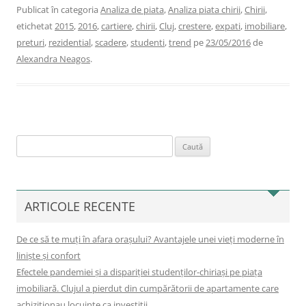
Publicat în categoria
Analiza de piata
,
Analiza piata chirii
,
Chirii
,
etichetat
2015
,
2016
,
cartiere
,
chirii
,
Cluj
,
crestere
,
expati
,
imobiliare
,
preturi
,
rezidential
,
scadere
,
studenti
,
trend
pe
23/05/2016
de
Alexandra Neagos
.
Caută
după:
ARTICOLE RECENTE
De ce să te muți în afara orașului? Avantajele unei vieți moderne în
liniște și confort
Efectele pandemiei și a dispariției studenților-chiriași pe piața
imobiliară. Clujul a pierdut din cumpărătorii de apartamente care
achiziționau locuințe ca investiții