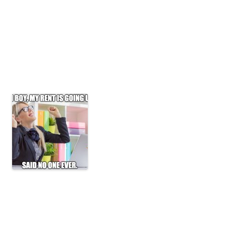
Pe langa masa voluminoasa de chiriasi reprezentata de studenti, Clujul
adaposteste sediile unor mari companii multinationale, ale caror
angajati ajuta la cresterea preturilor chiriilor, pe masura ce cererea
creste si ofertele sunt din ce in ce mai indisponibile. Astfel incat
proprietarii isi permit sa aiba pretentii mari in ceea ce priveste valoarea
la care isi apreciaza proprietatile.
Un apartament de doua camere cu
pretul intre
300
si
350
de euro nu sta
liber pe piata mai mult de 3-5 zile.
In urma analizelor precum si a
experientei, piata imobiliara de pe
segmentul chiriilor rezidentiale prezinta
o crestere significanta in lunile august-
octombrie 2015 datorita valului de
studenti.
Insa, inceputul lui 2016 spulbera miturile legate de scaderea drastica a
preturilor pe perioada iernii. Oferta fiind atat de slaba incat proprietatile