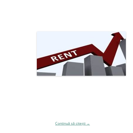
disponibile se prezinta cu preturi de lista la fel de mari ca intr-o
perioada obisnuita de disponibilitate, spre deosebire de alti ani cand
apartamentele libere in perioada decembrie-martie erau dezavantajate
de handicapul perioadei de eliberare iar proprietarii se vedeau nevoiti
sa lase din pret, pentru a nu ramane cu ele neinchiriate in sezonul rece.
Anul 2015-
2016 se
prezinta a fi
incapatanat,
cu negocieri
de nu mai
mult de
5-7%
.
Proprietarii sunt mai receptivi la cerere, intelegand mai bine conceptul
de prezentare a unei proprietati si obisnuindu-se sa isi selecteze
potentialii chiriasi deoarece au de unde alege.
Cele mai cautate proprietati sunt cele de doua si trei camere, in general
decomandate. Garsonierele sunt extrem de putine iar confortul creste
direct proportional cu pretul.
Continuă să citești
→