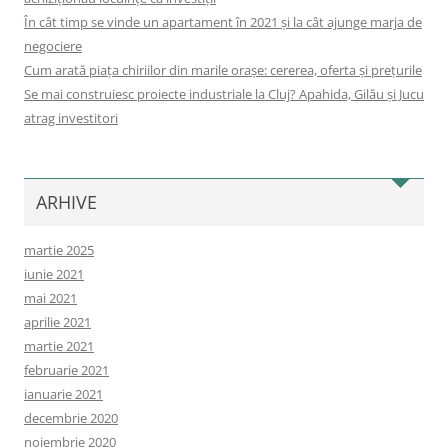
În cât timp se vinde un apartament în 2021 și la cât ajunge marja de
negociere
Cum arată piața chiriilor din marile orașe: cererea, oferta și prețurile
Se mai construiesc proiecte industriale la Cluj? Apahida, Gilău și Jucu
atrag investitori
ARHIVE
martie 2025
iunie 2021
mai 2021
aprilie 2021
martie 2021
februarie 2021
ianuarie 2021
decembrie 2020
noiembrie 2020