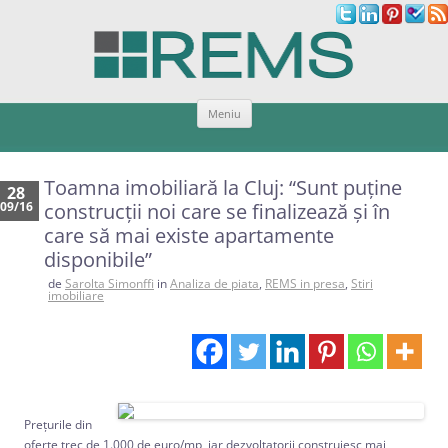
Sari
Meniu
la
conținut
Toamna imobiliară la Cluj: “Sunt puține
28
09/16
construcții noi care se finalizează și în
care să mai existe apartamente
disponibile”
de
Sarolta Simonffi
in
Analiza de piata
,
REMS in presa
,
Stiri
imobiliare
Prețurile din
oferte trec de 1.000 de euro/mp, iar dezvoltatorii construiesc mai