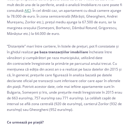
mult decât una de la periferie, arată o analiză Imobiliare.ro care poate fi
consultată
AICI
. În cel dintâi caz, un apartament cu două camere ajunge
la 78.000 de euro. În zona semicentrală (Mărăști, Gheorgheni, Andrei
Mureșanu, Zorilor etc.), prețul mediu ajunge la 67.500 de euro, iar la
marginea orașului (Someșeni, Borhanci, Dâmbul Rotund, Grigorescu,
Mănăștur etc.) la 64.000 de euro.
“Distanțele” mari între cartiere, în listele de prețuri, pot fi constatate și
în ghidul realizat
pe baza tranzacțiilor imobiliare
încheiate între
vânzători și cumpărători pe raza municipiului, utilizând date
din contractele înregistrate la primărie pe parcursul anului trecut. Cu
mențiunea că ediția din acest an s-a realizat pe baza datelor din 2015 și
că, în general, prețurile care figurează în analiza bazată pe datele
declarate oficial pe tranzacții sunt inferioare celor care apar în ofertele
din piață. Potrivit acestor date, cele mai ieftine apartamente sunt în
Bulgaria, Someșeni și Iris, unde prețurile medii înregistrate în 2015 erau
de 663 euro/mp, 757 euro/mp sau 771 euro/mp. La celălalt capăt de
interval se află zona centrală (920 de euro/mp), cartierul Zorilor (932 de
euro/mp) sau Gheorgheni (952 euro/mp).
Ce urmează pe piață?