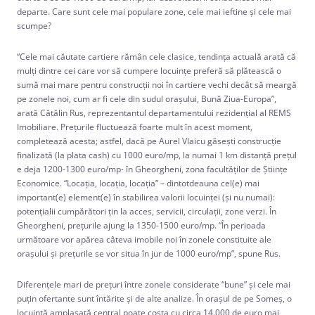
departe. Care sunt cele mai populare zone, cele mai ieftine și cele mai
scumpe?
“Cele mai căutate cartiere rămân cele clasice, tendința actuală arată că
mulți dintre cei care vor să cumpere locuințe preferă să plătească o
sumă mai mare pentru construcții noi în cartiere vechi decât să meargă
pe zonele noi, cum ar fi cele din sudul orașului, Bună Ziua-Europa”,
arată Cătălin Rus, reprezentantul departamentului rezidențial al REMS
Imobiliare. Prețurile fluctuează foarte mult în acest moment,
completează acesta; astfel, dacă pe Aurel Vlaicu găsești construcție
finalizată (la plata cash) cu 1000 euro/mp, la numai 1 km distanță prețul
e deja 1200-1300 euro/mp- în Gheorgheni, zona facultăților de Științe
Economice. “Locația, locația, locația” – dintotdeauna cel(e) mai
important(e) element(e) în stabilirea valorii locuinței (și nu numai):
potențialii cumpărători țin la acces, servicii, circulații, zone verzi. În
Gheorgheni, prețurile ajung la 1350-1500 euro/mp. “În perioada
următoare vor apărea câteva imobile noi în zonele constituite ale
orașului și prețurile se vor situa în jur de 1000 euro/mp”, spune Rus.
Diferențele mari de prețuri între zonele considerate “bune” și cele mai
puțin ofertante sunt întărite și de alte analize. În orașul de pe Someș, o
locuință amplasată central poate costa cu circa 14.000 de euro mai