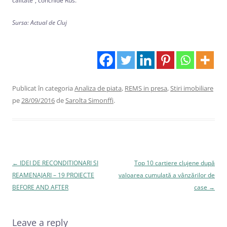
calitate”, conchide Rus.
Sursa: Actual de Cluj
Publicat în categoria
Analiza de piata
,
REMS in presa
,
Stiri imobiliare
pe
28/09/2016
de
Sarolta Simonffi
.
Navigare
←
IDEI DE RECONDITIONARI SI
Top 10 cartiere clujene după
în
REAMENAJARI – 19 PROIECTE
valoarea cumulată a vânzărilor de
articole
BEFORE AND AFTER
case
→
Leave a reply