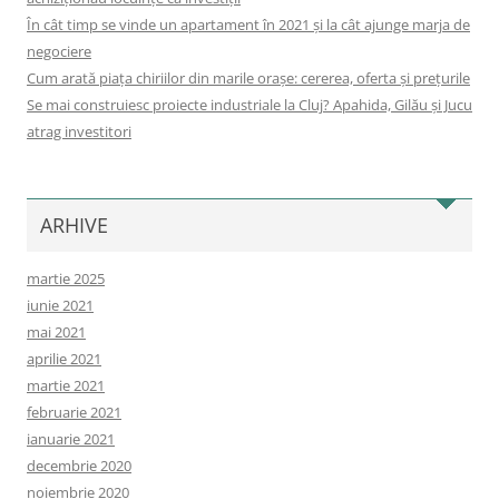
În cât timp se vinde un apartament în 2021 și la cât ajunge marja de
negociere
Cum arată piața chiriilor din marile orașe: cererea, oferta și prețurile
Se mai construiesc proiecte industriale la Cluj? Apahida, Gilău și Jucu
atrag investitori
ARHIVE
martie 2025
iunie 2021
mai 2021
aprilie 2021
martie 2021
februarie 2021
ianuarie 2021
decembrie 2020
noiembrie 2020