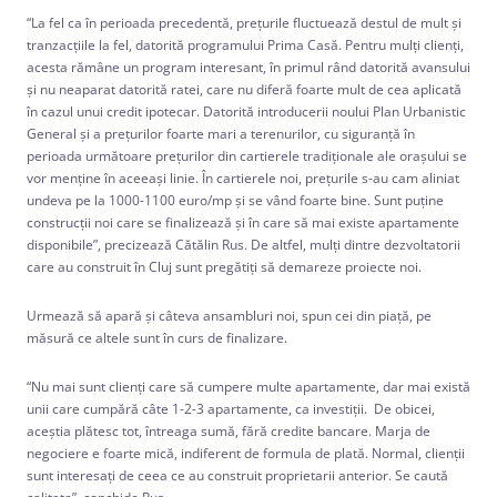
“La fel ca în perioada precedentă, prețurile fluctuează destul de mult și
tranzacțiile la fel, datorită programului Prima Casă. Pentru mulți clienți,
acesta rămâne un program interesant, în primul rând datorită avansului
și nu neaparat datorită ratei, care nu diferă foarte mult de cea aplicată
în cazul unui credit ipotecar. Datorită introducerii noului Plan Urbanistic
General și a prețurilor foarte mari a terenurilor, cu siguranță în
perioada următoare prețurilor din cartierele tradiționale ale orașului se
vor menține în aceeași linie. Î
n cartierele noi, prețurile s-au cam aliniat
undeva pe la 1000-1100 euro/mp și se vând foarte bine. Sunt puține
construcții noi care se finalizează și în care să mai existe apartamente
disponibile”, precizează Cătălin Rus. De altfel, mulți dintre dezvoltatorii
care au construit în Cluj sunt pregătiți să demareze proiecte noi.
Urmează să apară și câteva ansambluri noi, spun cei din piață, pe
măsură ce altele sunt în curs de finalizare.
“Nu mai sunt clienți care să cumpere multe apartamente, dar mai există
unii care cumpără câte 1-2-3 apartamente, ca investiții. De obicei,
aceștia plătesc tot, întreaga sumă, fără credite bancare. Marja de
negociere e foarte mică, indiferent de formula de plată. Normal, clienții
sunt interesați de ceea ce au construit proprietarii anterior. Se caută