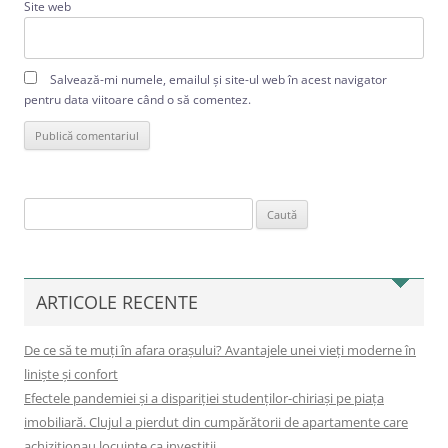
Site web
Salvează-mi numele, emailul și site-ul web în acest navigator
pentru data viitoare când o să comentez.
Caută
după:
ARTICOLE RECENTE
De ce să te muți în afara orașului? Avantajele unei vieți moderne în
liniște și confort
Efectele pandemiei și a dispariției studenților-chiriași pe piața
imobiliară. Clujul a pierdut din cumpărătorii de apartamente care
achiziționau locuințe ca investiții