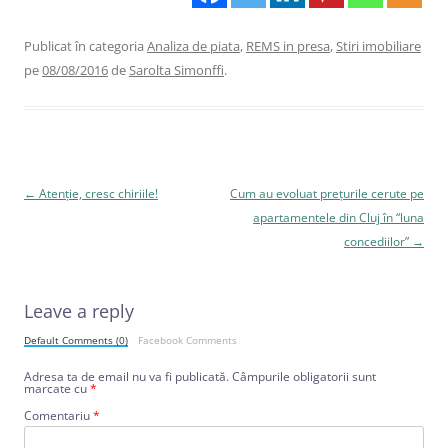
Publicat în categoria
Analiza de piata
,
REMS in presa
,
Stiri imobiliare
pe
08/08/2016
de
Sarolta Simonffi
.
Navigare
←
Atenție, cresc chiriile!
Cum au evoluat prețurile cerute pe
în
apartamentele din Cluj în “luna
articole
concediilor”
→
Leave a reply
Default Comments (0)
Facebook Comments
Adresa ta de email nu va fi publicată.
Câmpurile obligatorii sunt
marcate cu
*
Comentariu
*