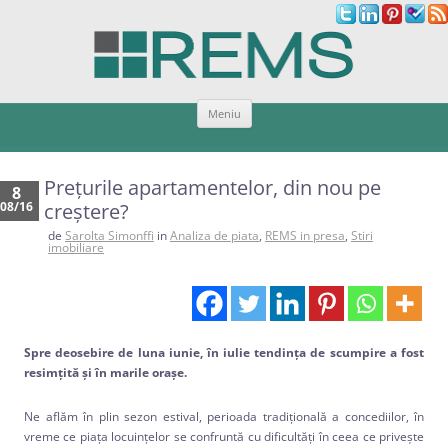
Sari
Meniu
la
conținut
Prețurile apartamentelor, din nou pe
8
08/16
creștere?
de
Sarolta Simonffi
in
Analiza de piata
,
REMS in presa
,
Stiri
imobiliare
Spre deosebire de luna iunie, în iulie tendința de scumpire a fost
resimțită și în marile orașe.
Ne aflăm în plin sezon estival, perioada tradițională a concediilor, în
vreme ce piața locuințelor se confruntă cu dificultăți în ceea ce privește