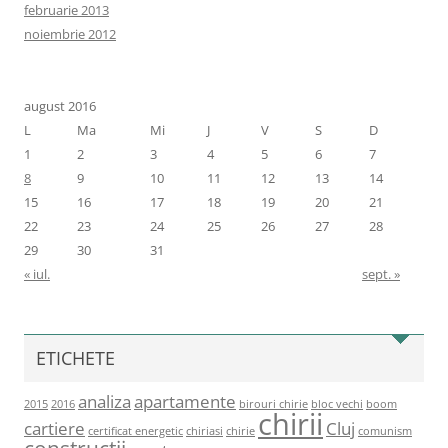
februarie 2013
noiembrie 2012
august 2016
L
Ma
Mi
J
V
S
D
1
2
3
4
5
6
7
8
9
10
11
12
13
14
15
16
17
18
19
20
21
22
23
24
25
26
27
28
29
30
31
« iul.
sept. »
ETICHETE
analiza
apartamente
2015
2016
birouri chirie
bloc vechi
boom
chirii
cartiere
Cluj
certificat energetic
chiriasi
chirie
comunism