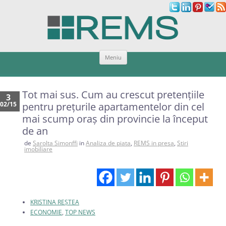
Sari
Meniu
la
conținut
Tot mai sus. Cum au crescut pretențiile
3
02/15
pentru prețurile apartamentelor din cel
mai scump oraș din provincie la început
de an
de
Sarolta Simonffi
in
Analiza de piata
,
REMS in presa
,
Stiri
imobiliare
KRISTINA REȘTEA
ECONOMIE
,
TOP NEWS