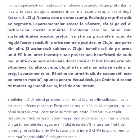
Inclusiv specialiști din piață pun la îndoială sustenabilitatea prețurilor, la
nivelul la care au ajuns acestea în cel mai scump oraș din țară după
București.
„
Cluj-Napoca este un oraș scump. Evoluția prețurilor atât
pe segmentul apartamentelor scoase la vânzare, cât și pe cel al
închirierilor merită urmărită. Problema care se pune este
sustenabilitatea acestor prețuri. Se știe că proprietarii sunt de
regulă foarte sensibili la orice semnale pozitive, or Clujul are parte
din plin. Și acționează subiectiv. Clujul beneficiază de pe urma
unui PR bun: orice investiție sau proiect nou beneficiază de mult
mai multă expunere națională decât dacă ar fi fost făcută oriunde
altundeva. Cu alte cuvinte, Clujul e la modă, iar asta se vede și în
prețul apartamentelor. Rămâne de urmărit cât de sustenabil este
pe termen mediu”, spunea pentru Actualdecluj.ro
Crainic,
director
de marketing Imobiliare.ro, încă de anul trecut.
Subliniem că cifrele și procentele se referă la prețurile solicitate, nu la
tranzacții efectiv realizate. Prețurile se mai duc în jos la negocieri, spun
până și proprietarii care țin la sumele anunțate. Potrivit unui studiu
realizat de Imobiliare.ro în toamnă printre proprietarii din marile orașe
din țară, marjele de negociere în Cluj erau de 6% la terenuri (față de
ultimul preț solicitat), de 5% la case-vile și între 2 și 4% la apartamente,
cele mai “negociabile” fiind garsonierele.