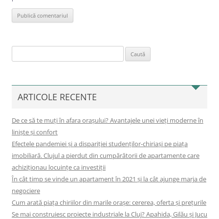
Caută
după:
ARTICOLE RECENTE
De ce să te muți în afara orașului? Avantajele unei vieți moderne în
liniște și confort
Efectele pandemiei și a dispariției studenților-chiriași pe piața
imobiliară. Clujul a pierdut din cumpărătorii de apartamente care
achiziționau locuințe ca investiții
În cât timp se vinde un apartament în 2021 și la cât ajunge marja de
negociere
Cum arată piața chiriilor din marile orașe: cererea, oferta și prețurile
Se mai construiesc proiecte industriale la Cluj? Apahida, Gilău și Jucu