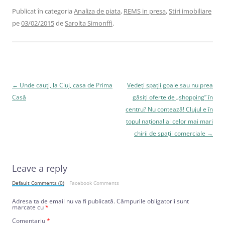
Publicat în categoria
Analiza de piata
,
REMS in presa
,
Stiri imobiliare
pe
03/02/2015
de
Sarolta Simonffi
.
Navigare
←
Unde cauți, la Cluj, casa de Prima
Vedeți spații goale sau nu prea
în
Casă
găsiți oferte de „shopping” în
articole
centru? Nu contează! Clujul e în
topul național al celor mai mari
chirii de spații comerciale
→
Leave a reply
Default Comments (0)
Facebook Comments
Adresa ta de email nu va fi publicată.
Câmpurile obligatorii sunt
marcate cu
*
Comentariu
*