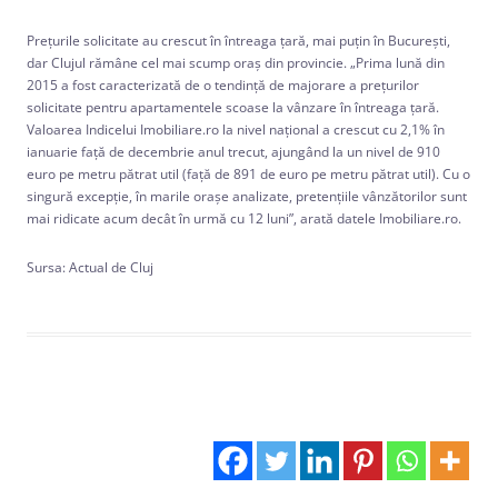
Prețurile solicitate au crescut în întreaga țară, mai puțin în București,
dar Clujul rămâne cel mai scump oraș din provincie. „Prima lună din
2015 a fost caracterizată de o tendință de majorare a prețurilor
solicitate pentru apartamentele scoase la vânzare în întreaga țară.
Valoarea Indicelui Imobiliare.ro la nivel național a crescut cu 2,1% în
ianuarie față de decembrie anul trecut, ajungând la un nivel de 910
euro pe metru pătrat util (față de 891 de euro pe metru pătrat util). Cu o
singură excepție, în marile orașe analizate, pretențiile vânzătorilor sunt
mai ridicate acum decât în urmă cu 12 luni”, arată datele Imobiliare.ro.
Sursa: Actual de Cluj