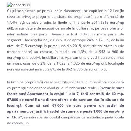
Clujul se situează pe primul loc în clasamentul scumpirilor la 12 luni (în
ceea ce privește prețurile solicitate de proprietari), cu o diferență de
17,4% față de nivelul atins la finele lunii ianuarie 2014 (818 euro/mp
util), arată datele de început de an ale Imobiliare.ro, pe baza ofertelor
intermediate prin portal. Avansul a fost dictat, în mare parte, de
segmentul locuințelor noi, cu un plus de aproape 24% la 12 luni, de la un
nivel de 715 euro/mp. În prima lună din 2015, prețurile solicitate (nu de
tranzacționare) au crescut, în medie, cu 1,3%, de la 948 la 960 de
euro/mp util, potrivit Imobiliare.ro. Apartamentele vechi au consemnat
un avans ușor, de 0,2%, de la 1.023 la 1.025 de euro/mp util; locuințele
noi s-au apreciat însă cu 2,8%, de la 862 la 886 de euro/mp util.
În timp ce proprietarii cresc prețurile solicitate, cumpărătorii consideră
că pretențiile celor care vând nu au fundamente reale.
„Prețurile sunt
foarte sus!
Apartament la etajul 1 din 7, f
ără centrală, de 60 mp.
67.000 de euro! E una dintre ofertele de care am dat în căutare de
locuință. Cum să ceri 67.000 de euro pentru un astfel de
apartament, ce justifică astfel de sume, de peste 1.000 de euro/mp
în Cluj?”
, se întreabă un posibil cumpărător care studiază piața locală
de câteva luni