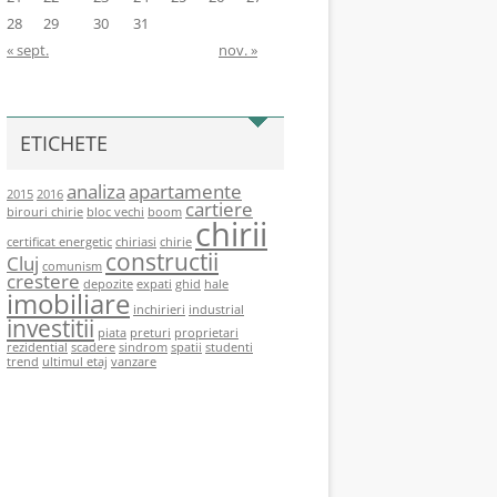
28
29
30
31
« sept.
nov. »
ETICHETE
analiza
apartamente
2015
2016
cartiere
birouri chirie
bloc vechi
boom
chirii
certificat energetic
chiriasi
chirie
constructii
Cluj
comunism
crestere
depozite
expati
ghid
hale
imobiliare
inchirieri
industrial
investitii
piata
preturi
proprietari
rezidential
scadere
sindrom
spatii
studenti
trend
ultimul etaj
vanzare