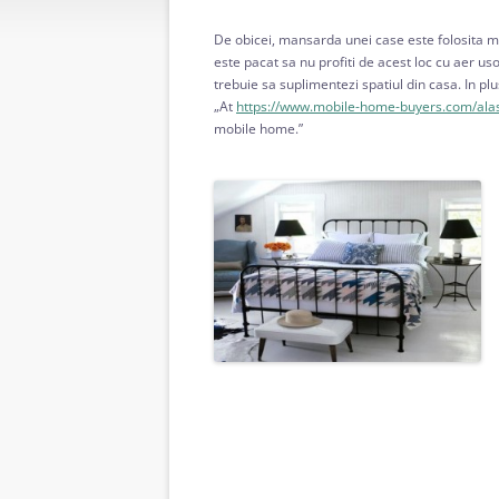
De obicei, mansarda unei case este folosita ma
este pacat sa nu profiti de acest loc cu aer uso
trebuie sa suplimentezi spatiul din casa. In pl
„At
https://www.mobile-home-buyers.com/ala
mobile home.”