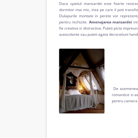
Daca spatiul mansardei este foarte restran
dormitor mai mic, insa pe care il poti transfo
Dulapurile montate in perete vor reprezent
pentru rechizite.
Amenajarea mansardei
in
fie creativa si distractiva. Puteti picta impreuna
autocolante sau puteti agata decoratiuni ha
De asemenea, u
romantice si a
pentru camera 