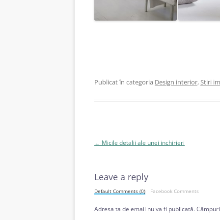
Publicat în categoria
Design interior
,
Stiri i
Navigare
←
Micile detalii ale unei inchirieri
în
articole
Leave a reply
Default Comments (0)
Facebook Comments
Adresa ta de email nu va fi publicată.
Câmpuril