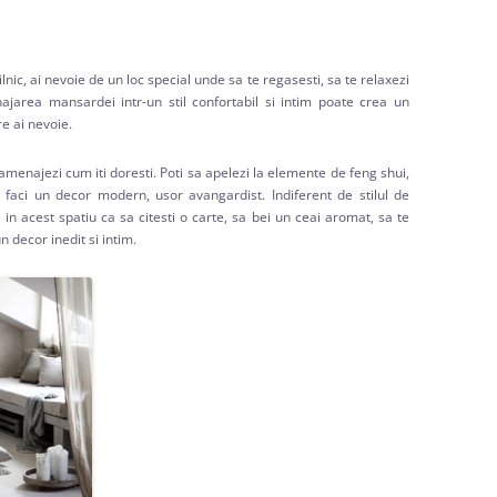
lnic, ai nevoie de un loc special unde sa te regasesti, sa te relaxezi
ajarea mansardei intr-un stil confortabil si intim poate crea un
re ai nevoie.
l amenajezi cum iti doresti. Poti sa apelezi la elemente de feng shui,
 faci un decor modern, usor avangardist. Indiferent de stilul de
n acest spatiu ca sa citesti o carte, sa bei un ceai aromat, sa te
un decor inedit si intim.