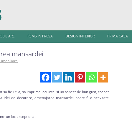
Sari
la
MOBILIARE
REMS IN PRESA
DESIGN INTERIOR
PRIMA CASA
conținut
area mansardei
i imobiliare
 sa fie utila, sa imprime locuintei si un aspect de bun gust, cochet
eva idei de decorare, amenajarea mansardei poate fi o activitate
tr-un loc exceptional!