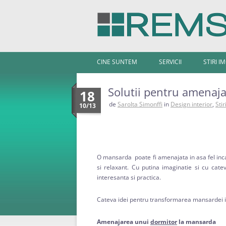
CINE SUNTEM
SERVICII
STIRI I
Solutii pentru amenaj
18
de
Sarolta Simonffi
in
Design interior
,
Stir
10/13
O mansarda poate fi amenajata in asa fel incat
si relaxant. Cu putina imaginatie si cu cat
interesanta si practica.
Cateva idei pentru transformarea mansardei in
Amenajarea unui
dormitor
la mansarda