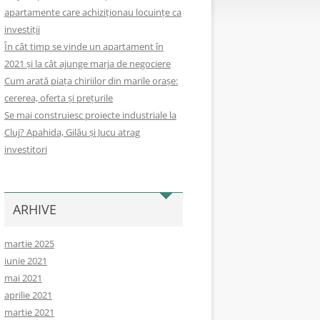
apartamente care achiziționau locuințe ca
investiții
În cât timp se vinde un apartament în
2021 și la cât ajunge marja de negociere
Cum arată piața chiriilor din marile orașe:
cererea, oferta și prețurile
Se mai construiesc proiecte industriale la
Cluj? Apahida, Gilău și Jucu atrag
investitori
ARHIVE
martie 2025
iunie 2021
mai 2021
aprilie 2021
martie 2021