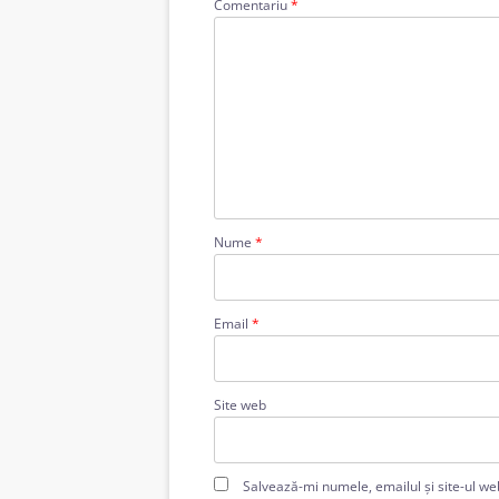
Comentariu
*
Nume
*
Email
*
Site web
Salvează-mi numele, emailul și site-ul we