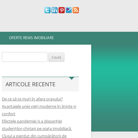
OFERTE REMS IMOBILIARE
Caută
după:
ARTICOLE RECENTE
De ce să te muți în afara orașului?
Avantajele unei vieți moderne în liniște și
confort
Efectele pandemiei și a dispariției
studenților-chiriași pe piața imobiliară.
Clujul a pierdut din cumpărătorii de