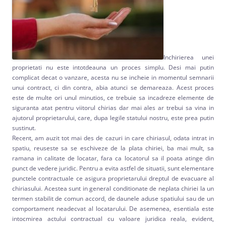
Inchirierea unei
proprietati nu este intotdeauna un proces simplu. Desi mai putin
complicat decat o vanzare, acesta nu se incheie in momentul semnarii
unui contract, ci din contra, abia atunci se demareaza. Acest proces
este de multe ori unul minutios, ce trebuie sa incadreze elemente de
siguranta atat pentru viitorul chirias dar mai ales ar trebui sa vina in
ajutorul proprietarului, care, dupa legile statului nostru, este prea putin
sustinut.
Recent, am auzit tot mai des de cazuri in care chiriasul, odata intrat in
spatiu, reuseste sa se eschiveze de la plata chiriei, ba mai mult, sa
ramana in calitate de locatar, fara ca locatorul sa il poata atinge din
punct de vedere juridic. Pentru a evita astfel de situatii, sunt elementare
punctele contractuale ce asigura proprietarului dreptul de evacuare al
chiriasului. Acestea sunt in general conditionate de neplata chiriei la un
termen stabilit de comun accord, de daunele aduse spatiului sau de un
comportament neadecvat al locatarului. De asemenea, esentiala este
intocmirea actului contractual cu valoare juridica reala, evident,