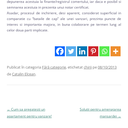
depunerea acestuia la finante/registrul comertului, iar daca e posibil si
semnarea acestuia in prezenta unui notar certificat.
Asadar, procesul de inchiriere, desi aparent, considerat superficial in
comparatie cu “bataile de cap” ale unei vanzari, prezinta puncte de
interes si importanta majora, in buna colaborare pe termen lung al
celor doua parti implicate.
Publicat în categoria
Fără categorie
, etichetat
chirii
pe
08/10/2013
de
Catalin Elcean
.
Navigare
←
Cum sa pregatesti un
Solutii pentru amenajarea
în
apartament pentru vanzare!
mansardei
→
articole