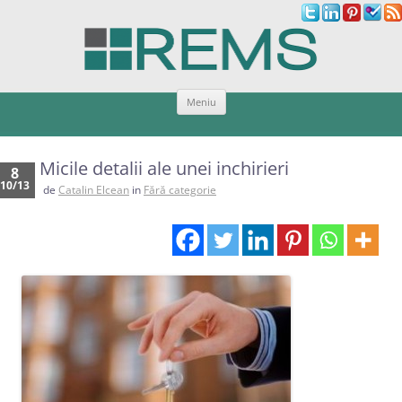
Sari
Meniu
la
conținut
Micile detalii ale unei inchirieri
8
10/13
de
Catalin Elcean
in
Fără categorie