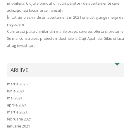
imobiliară. Clujul a pierdut din cumpărătorii de apartamente care
achiziționau locuințe ca investiții
În cât timp se vinde un apartament în 2021 și la cât ajunge marja de
negociere
Cum arată piața chiriilor din marile orașe: cererea, oferta și prețurile
Se mai construiesc proiecte industriale la Cluj? Apahida, Gilău și Jucu
atrag investitori
ARHIVE
martie 2025
iunie 2021
mai 2021
aprilie 2021
martie 2021
februarie 2021
ianuarie 2021