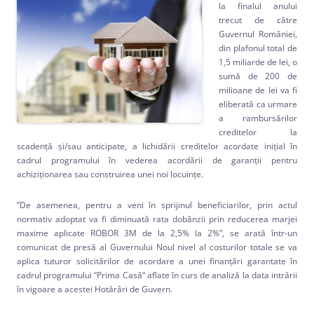
la finalul anului
trecut de către
Guvernul României,
din plafonul total de
1,5 miliarde de lei, o
sumă de 200 de
milioane de lei va fi
eliberată ca urmare
a rambursărilor
creditelor la
scadență și/sau anticipate, a lichidării creditelor acordate inițial în
cadrul programului în vederea acordării de garanții pentru
achiziționarea sau construirea unei noi locuințe.
”De asemenea, pentru a veni în sprijinul beneficiarilor, prin actul
normativ adoptat va fi diminuată rata dobânzii prin reducerea marjei
maxime aplicate ROBOR 3M de la 2,5% la 2%”, se arată într-un
comunicat de presă al Guvernului Noul nivel al costurilor totale se va
aplica tuturor solicitărilor de acordare a unei finanțări garantate în
cadrul programului “Prima Casă“ aflate în curs de analiză la data intrării
în vigoare a acestei Hotărâri de Guvern.