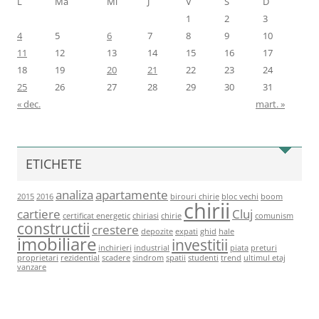
L
Ma
Mi
J
V
S
D
1
2
3
4
5
6
7
8
9
10
11
12
13
14
15
16
17
18
19
20
21
22
23
24
25
26
27
28
29
30
31
« dec.
mart. »
ETICHETE
analiza
apartamente
2015
2016
birouri chirie
bloc vechi
boom
chirii
cartiere
Cluj
certificat energetic
chiriasi
chirie
comunism
constructii
crestere
depozite
expati
ghid
hale
imobiliare
investitii
inchirieri
industrial
piata
preturi
proprietari
rezidential
scadere
sindrom
spatii
studenti
trend
ultimul etaj
vanzare