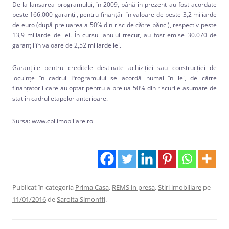
De la lansarea programului, în 2009, până în prezent au fost acordate
peste 166.000 garanţii, pentru finanţări în valoare de peste 3,2 miliarde
de euro (după preluarea a 50% din risc de către bănci), respectiv peste
13,9 miliarde de lei. În cursul anului trecut, au fost emise 30.070 de
garanții în valoare de 2,52 miliarde lei.
Garanţiile pentru creditele destinate achiziţiei sau construcţiei de
locuinţe în cadrul Programului se acordă numai în lei, de către
finanţatorii care au optat pentru a prelua 50% din riscurile asumate de
stat în cadrul etapelor anterioare.
Sursa: www.cpi.imobiliare.ro
Publicat în categoria
Prima Casa
,
REMS in presa
,
Stiri imobiliare
pe
11/01/2016
de
Sarolta Simonffi
.