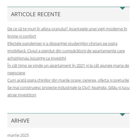
ARTICOLE RECENTE
De ce să te muți în afara orașului? Avantajele unei vieți moderne în
liniște și confort
Efectele pandemiei și a dispariției studenților-chiriași pe piața
imobiliară. Clujul a pierdut din cumpărătorii de apartamente care
achiziționau locuințe ca investiții
În cât timp se vinde un apartament în 2021 și la cât ajunge marja de
negociere
Cum arată piața chiriilor din marile orașe: cererea, oferta și prețurile
Se mai construiesc proiecte industriale la Cluj? Apahida, Gilău și Jucu
atrag investitori
ARHIVE
martie 2025