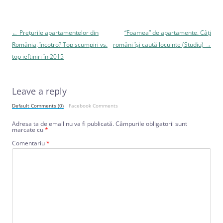
Navigare
←
Prețurile apartamentelor din
“Foamea” de apartamente. Câți
în
România, încotro? Top scumpiri vs.
români își caută locuințe (Studiu)
→
articole
top ieftiniri în 2015
Leave a reply
Default Comments (0)
Facebook Comments
Adresa ta de email nu va fi publicată.
Câmpurile obligatorii sunt
marcate cu
*
Comentariu
*