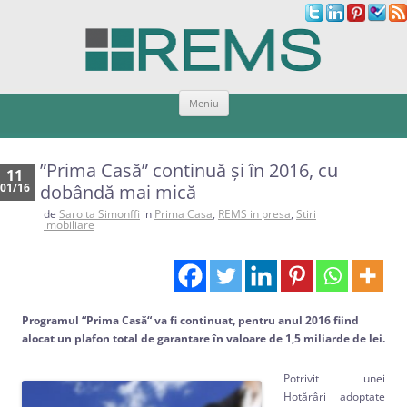
Sari
Meniu
la
conținut
”Prima Casă” continuă și în 2016, cu
11
01/16
dobândă mai mică
de
Sarolta Simonffi
in
Prima Casa
,
REMS in presa
,
Stiri
imobiliare
Programul “Prima Casă“ va fi continuat, pentru anul 2016 fiind
alocat un plafon total de garantare în valoare de 1,5 miliarde de lei.
Potrivit unei
Hotărâri adoptate