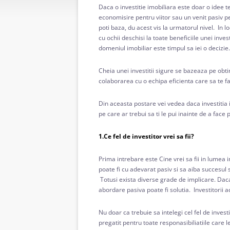
Daca o investitie imobiliara este doar o idee 
economisire pentru viitor sau un venit pasiv p
poti baza, du acest vis la urmatorul nivel. In lo
cu ochii deschisi la toate beneficiile unei investi
domeniul imobiliar este timpul sa iei o decizie.
Cheia unei investitii sigure se bazeaza pe obti
colaborarea cu o echipa eficienta care sa te fac
Din aceasta postare vei vedea daca investitia i
pe care ar trebui sa ti le pui inainte de a face 
1.Ce fel de investitor vrei sa fii?
Prima intrebare este Cine vrei sa fii in lumea in
poate fi cu adevarat pasiv si sa aiba succesul sc
Totusi exista diverse grade de implicare. Daca i
abordare pasiva poate fi solutia. Investitorii ac
Nu doar ca trebuie sa intelegi cel fel de investi
pregatit pentru toate responasibiliatiile care l