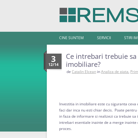
CINE SUNTEM
SERVICII
STIRI I
Ce intrebari trebuie sa 
3
imobiliare?
12/14
de
Catalin Elcean
in
Analiza de piata
,
Pri
Investitia in imobiliare este cu siguranta ceva
faci dar inca nu esti chiar decis. Poate pentru 
in faza de informare si realizezi ca trebuie sa i
intrebari esentiale inainte de a merge inainte
proces.