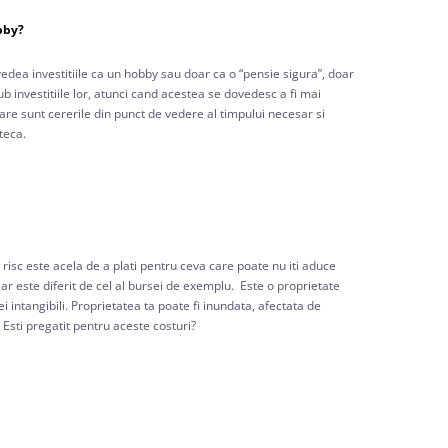
obby?
 vedea investitiile ca un hobby sau doar ca o “pensie sigura”, doar
ub investitiile lor, atunci cand acestea se dovedesc a fi mai
are sunt cererile din punct de vedere al timpului necesar si
teca.
 risc este acela de a plati pentru ceva care poate nu iti aduce
iar este diferit de cel al bursei de exemplu. Este o proprietate
ei intangibili. Proprietatea ta poate fi inundata, afectata de
Esti pregatit pentru aceste costuri?