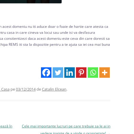
in acest domeniu nu iti aduce doar o foaie de hartie care atesta ca
ntru casa in care cineva va locui sau unde isi va desfasura
a sa constientizezi daca acest domeniu este ceva din care doresti sa
echipa REMS iti sta la dispozitie pentru a te ajuta sa iei cea mai buna
 Casa
pe
03/12/2014
de
Catalin Elcean
.
lează în
Cele mai importante lucruri pe care trebuie sa le ai in
vedere inainte de a vinde o proprietate!
→