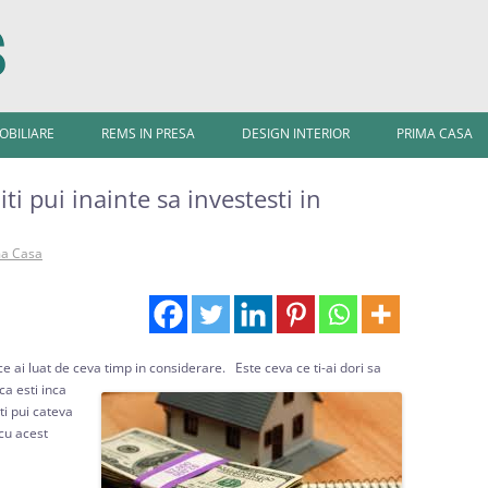
Sari
la
MOBILIARE
REMS IN PRESA
DESIGN INTERIOR
PRIMA CASA
conținut
iti pui inainte sa investesti in
ma Casa
 ce ai luat de ceva timp in considerare.
Este ceva ce ti-ai dori sa
ca esti inca
ti pui cateva
 cu acest