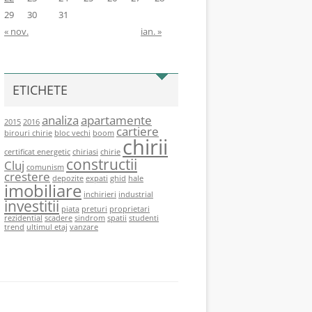
29
30
31
« nov.
ian. »
ETICHETE
analiza
apartamente
2015
2016
cartiere
birouri chirie
bloc vechi
boom
chirii
certificat energetic
chiriasi
chirie
constructii
Cluj
comunism
crestere
depozite
expati
ghid
hale
imobiliare
inchirieri
industrial
investitii
piata
preturi
proprietari
rezidential
scadere
sindrom
spatii
studenti
trend
ultimul etaj
vanzare