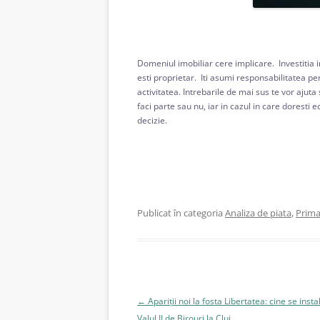
Domeniul imobiliar cere implicare. Investitia 
esti proprietar. Iti asumi responsabilitatea pe
activitatea. Intrebarile de mai sus te vor ajut
faci parte sau nu, iar in cazul in care doresti 
decizie.
Publicat în categoria
Analiza de piata
,
Prima
Navigare
←
Apariții noi la fosta Libertatea: cine se insta
în
Valul II de Birouri la Cluj