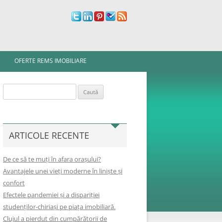
OFERTE REMS IMOBILIARE
Caută
după:
ARTICOLE RECENTE
De ce să te muți în afara orașului?
Avantajele unei vieți moderne în liniște și
confort
Efectele pandemiei și a dispariției
studenților-chiriași pe piața imobiliară.
Clujul a pierdut din cumpărătorii de