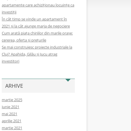
apartamente care achiziționau locuințe ca
investiții
În cât timp se vinde un apartament în
2021 și la cât ajunge marja de negociere
Cum arată piața chiriilor din marile orașe:
cererea, oferta și prețurile
Se mai construiesc proiecte industriale la
Cluj? Apahida, Gilău și Jucu atrag
investitori
ARHIVE
martie 2025
iunie 2021
mai 2021
aprilie 2021
martie 2021