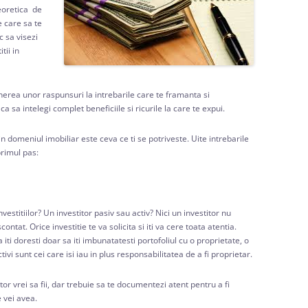
teoretica de
e care sa te
c sa visezi
tii in
nerea unor raspunsuri la intrebarile care te framanta si
a sa intelegi complet beneficiile si ricurile la care te expui.
n domeniul imobiliar este ceva ce ti se potriveste. Uite intrebarile
primul pas:
vestitiilor? Un investitor pasiv sau activ? Nici un investitor nu
ontat. Orice investitie te va solicita si iti va cere toata atentia.
ti doresti doar sa iti imbunatatesti portofoliul cu o proprietate, o
tivi sunt cei care isi iau in plus responsabilitatea de a fi proprietar.
tor vrei sa fii, dar trebuie sa te documentezi atent pentru a fi
e vei avea.