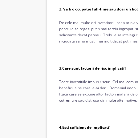
2. Va fi o ocupatie full-time sau doar un h
De cele mai multe ori investitorii incep prin a
pentru a se regasi putin mai tarziu ingropati s
solicitante decat pareau. Trebuie sa intelegi c
niciodata sa nu musti mai mult decat poti mes
3.Care sunt factorii de risc implicati?
Toate investitiile impun riscuri. Cel mai comun
beneficiile pe care le-ai dori. Domeniul imobil
fizica care se expune altor factori inafara de c
cutremure sau distrusa din multe alte motive. 
4.Esti suficient de implicat?