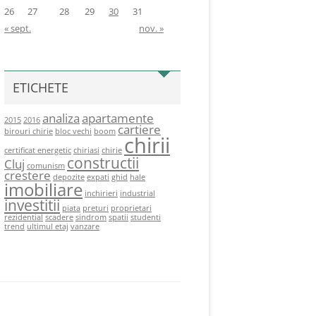
26
27
28
29
30
31
« sept.
nov. »
ETICHETE
analiza
apartamente
2015
2016
cartiere
birouri chirie
bloc vechi
boom
chirii
certificat energetic
chiriasi
chirie
constructii
Cluj
comunism
crestere
depozite
expati
ghid
hale
imobiliare
inchirieri
industrial
investitii
piata
preturi
proprietari
rezidential
scadere
sindrom
spatii
studenti
trend
ultimul etaj
vanzare