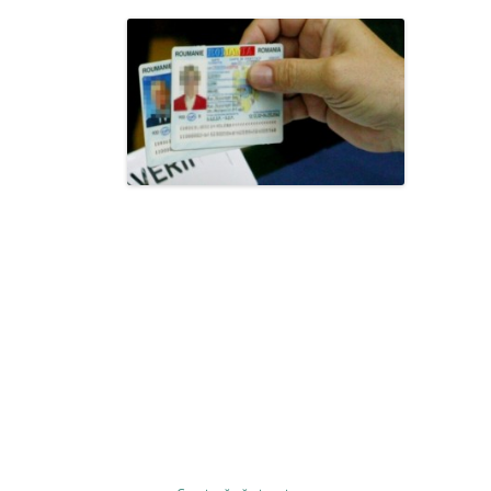
 avut un avans de
rezonabil, de
ndul de creștere
ră într-o nouă
cat un rol
tatisticile BNR.
rțiune care crește
 interval de timp. Este nevoie ca această creștere să fie monitorizată
ă spun că, în ceea ce privește Banca Națională, analizăm măsura în
ervenim în acest proces cu noi instrumente macroprudențiale, în vederea
xime, cum a fost până în 2008, dar care probabil nu se va repeta,
, nu cunoscusem ce înseamnă recesiune
”, explică Eugen Rădulescu,
din BNR.
va deveni o amenințare, va fi întrerupt
 o amenințare, iar prin urmare, el va continua să funcționeze.
tul în care creditele populației vor deveni nesustenabile. Până
este să încerce echilibrarea creditării către populație cu