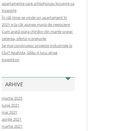
apartamente care achiziționau locuințe ca
investiții
În cât timp se vinde un apartament în
2021 și la cât ajunge marja de negociere
Cum arată piața chiriilor din marile orașe:
cererea, oferta și prețurile
Se mai construiesc proiecte industriale la
Cluj? Apahida, Gilău și Jucu atrag
investitori
ARHIVE
martie 2025
iunie 2021
mai 2021
aprilie 2021
martie 2021