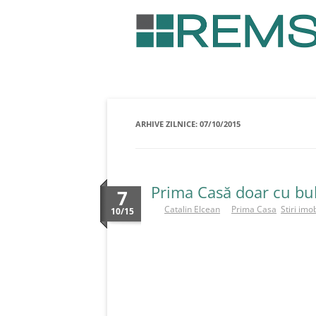
CINE SUNTEM
SERVICII
STIRI I
ARHIVE ZILNICE:
07/10/2015
Prima Casă doar cu bul
7
de
Catalin Elcean
in
Prima Casa
,
Stiri imo
10/15
În ultimii ani, principala preocupare a băn
în împrumuturile bancare. Acum însă, se pa
produse. Simțind apetitul pentru creditare,
ce conduce la o perspectivă îngrijorătoare. 
sustenabil, dar depășirea acestuia poate a
evita această situație, BNR întocmește deja