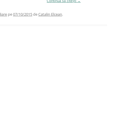
acest capitol este deficitar.
Continuă să citești
→
liare
pe
07/10/2015
de
Catalin Elcean
.