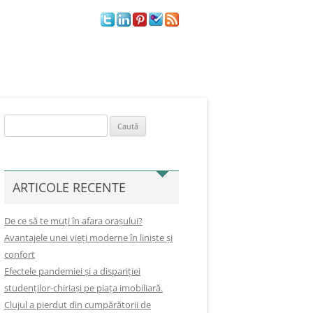
OFERTE REMS IMOBILIARE
Caută
după:
ARTICOLE RECENTE
De ce să te muți în afara orașului?
Avantajele unei vieți moderne în liniște și
confort
Efectele pandemiei și a dispariției
studenților-chiriași pe piața imobiliară.
Clujul a pierdut din cumpărătorii de