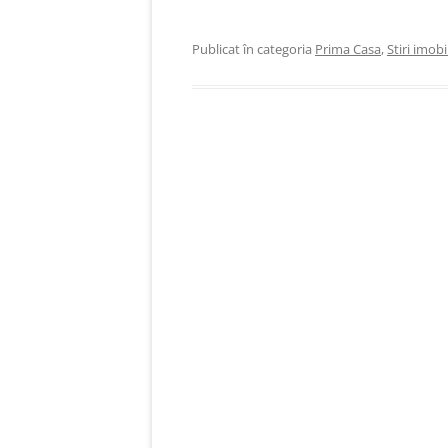
împrumuturi acordate companiilor. Momentan, 
Publicat în categoria
Prima Casa
,
Stiri imobi