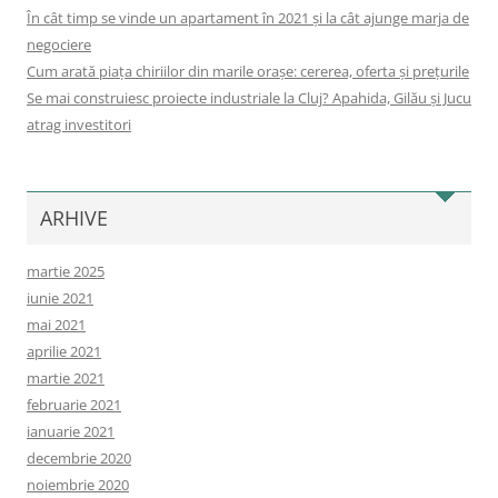
În cât timp se vinde un apartament în 2021 și la cât ajunge marja de
negociere
Cum arată piața chiriilor din marile orașe: cererea, oferta și prețurile
Se mai construiesc proiecte industriale la Cluj? Apahida, Gilău și Jucu
atrag investitori
ARHIVE
martie 2025
iunie 2021
mai 2021
aprilie 2021
martie 2021
februarie 2021
ianuarie 2021
decembrie 2020
noiembrie 2020