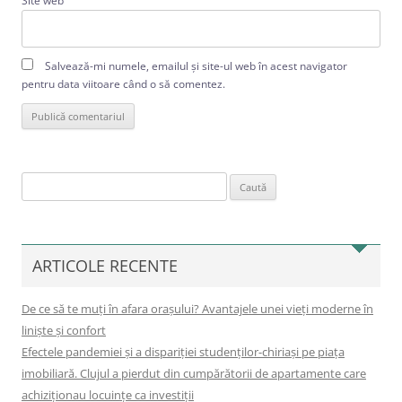
Site web
Salvează-mi numele, emailul și site-ul web în acest navigator
pentru data viitoare când o să comentez.
Caută
după:
ARTICOLE RECENTE
De ce să te muți în afara orașului? Avantajele unei vieți moderne în
liniște și confort
Efectele pandemiei și a dispariției studenților-chiriași pe piața
imobiliară. Clujul a pierdut din cumpărătorii de apartamente care
achiziționau locuințe ca investiții