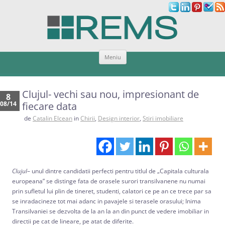
Sari
Meniu
la
conținut
Clujul- vechi sau nou, impresionant de
8
08/14
fiecare data
de
Catalin Elcean
in
Chirii
,
Design interior
,
Stiri imobiliare
Clujul
– unul dintre candidatii perfecti pentru titlul de „Capitala culturala
europeana” se distinge fata de orasele surori transilvanene nu numai
prin sufletul lui plin de tineret, studenti, calatori ce pe an ce trece par sa
se inradacineze tot mai adanc in pavajele si terasele orasului; Inima
Transilvaniei se dezvolta de la an la an din punct de vedere imobiliar in
directii pe cat de lineare, pe atat de diferite.