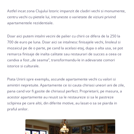
Astfel incat zona Clujului Istoric impanzit de cladiri vechi si monumente,
centru vechi cu pietele lui, intruneste o varietate de viziuni privind
apartamentele rezidentiale.
Doar aici putem intalni vecini de palier cu chirii ce difera de la 250 la
700 de euro pe luna. Doar aici se intalnesc finisajele vechi, linoleul si
mozaicul pe de o parte, pe cand la acelasi etaj, dupa o alta usa, se pot
remarca finisaje de inalta calitate sau restaurari de succes a ceea ce
candva a fost „de seama”, transformandu-le in adevarate comori
istorice si culturale.
Piata Unirii spre exemplu, ascunde apartamente vechi cu valori si
amintiri nepretuite. Apartamente ce isi cauta chiriasi uneori ani de zile,
pana cand vor fi gasite de chiriasul perfect. Proprietarii, pe masura, a
acestor apartamente au reusit sa le restaureze si sa le pastreze
sclipirea pe care altii, din diferite motive, au lasat-o sa se piarda in
praful anilor.