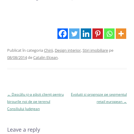
Publicat în categoria
Chirii
,
Design interior
,
Stiri imobiliare
pe
08/08/2014
de
Catalin Elcean
.
Navigare
←
Dascălu și-a găsit clienți pentru
Evolutii si prognoze pe segmentul
în
birourile noi de pe terenul
retail european
→
articole
Consiliului Județean
Leave a reply