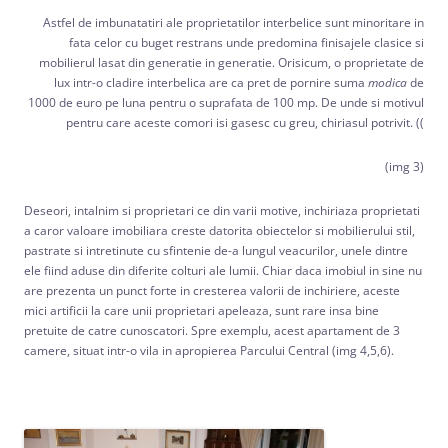
Astfel de imbunatatiri ale proprietatilor interbelice sunt minoritare in
fata celor cu buget restrans unde predomina finisajele clasice si
mobilierul lasat din generatie in generatie. Orisicum, o proprietate de
lux intr-o cladire interbelica are ca pret de pornire suma
modica
de
1000 de euro pe luna pentru o suprafata de 100 mp. De unde si motivul
pentru care aceste comori isi gasesc cu greu, chiriasul potrivit. ((
(img 3)
Deseori, intalnim si proprietari ce din varii motive, inchiriaza proprietati
a caror valoare imobiliara creste datorita obiectelor si mobilierului stil,
pastrate si intretinute cu sfintenie de-a lungul veacurilor, unele dintre
ele fiind aduse din diferite colturi ale lumii. Chiar daca imobiul in sine nu
are prezenta un punct forte in cresterea valorii de inchiriere, aceste
mici artificii la care unii proprietari apeleaza, sunt rare insa bine
pretuite de catre cunoscatori. Spre exemplu, acest apartament de 3
camere, situat intr-o vila in apropierea Parcului Central (img 4,5,6).