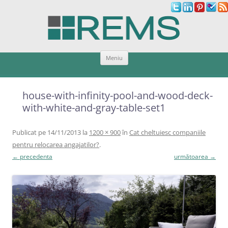
Sari
Meniu
la
conținut
house-with-infinity-pool-and-wood-deck-
with-white-and-gray-table-set1
Publicat
pe
14/11/2013
la
1200 × 900
în
Cat cheltuiesc companiile
pentru relocarea angajatilor?
.
← precedenta
următoarea →