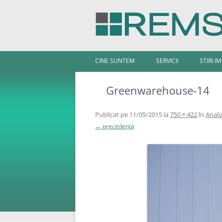
CINE SUNTEM
SERVICII
STIRI I
Greenwarehouse-14
Publicat
pe
11/05/2015
la
750 × 422
în
Anali
← precedenta