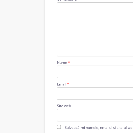
Nume
*
Email
*
Site web
Salvează-mi numele, emailul și site-ul we