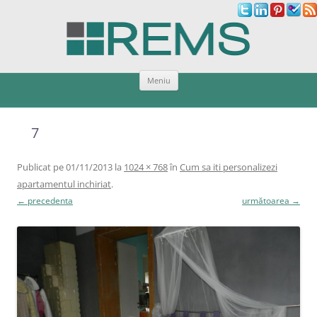
Sari
Meniu
la
conținut
7
Publicat
pe
01/11/2013
la
1024 × 768
în
Cum sa iti personalizezi
apartamentul inchiriat
.
← precedenta
următoarea →